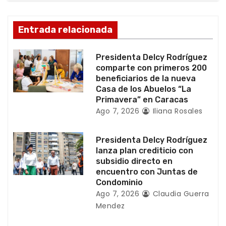
n
d
Entrada relacionada
e
Presidenta Delcy Rodríguez
e
comparte con primeros 200
beneficiarios de la nueva
n
Casa de los Abuelos “La
Primavera” en Caracas
t
Ago 7, 2026
Iliana Rosales
r
Presidenta Delcy Rodríguez
a
lanza plan crediticio con
subsidio directo en
d
encuentro con Juntas de
Condominio
a
Ago 7, 2026
Claudia Guerra
Mendez
s