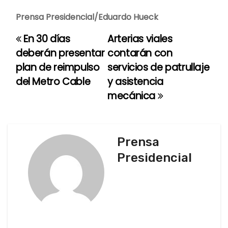
Prensa Presidencial/Eduardo Hueck
En 30 días
Arterias viales
N
deberán presentar
contarán con
a
plan de reimpulso
servicios de patrullaje
del Metro Cable
y asistencia
v
mecánica
e
g
Prensa
a
Presidencial
c
i
ó