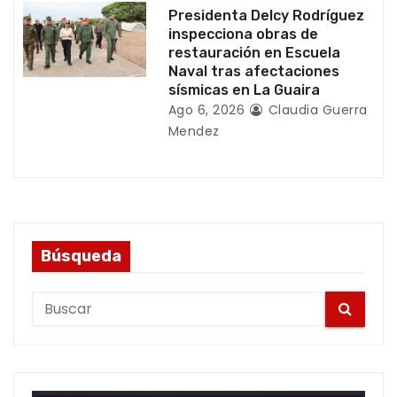
Presidenta Delcy Rodríguez
inspecciona obras de
restauración en Escuela
Naval tras afectaciones
sísmicas en La Guaira
Ago 6, 2026
Claudia Guerra
Mendez
Búsqueda
S
e
a
r