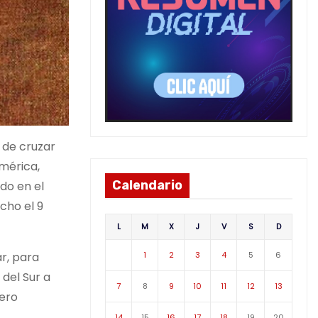
z de cruzar
América,
Calendario
do en el
cho el 9
L
M
X
J
V
S
D
r, para
1
2
3
4
5
6
 del Sur a
7
8
9
10
11
12
13
pero
14
15
16
17
18
19
20