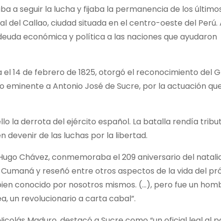
aba a seguir la lucha y fijaba la permanencia de los últim
nal del Callao, ciudad situada en el centro-oeste del Perú.
 deuda económica y política a las naciones que ayudaron
a el 14 de febrero de 1825, otorgó el reconocimiento del 
 eminente a Antonio José de Sucre, por la actuación qu
lo la derrota del ejército español. La batalla rendía tribut
devenir de las luchas por la libertad.
Hugo Chávez, conmemoraba el 209 aniversario del natali
 Cumaná y reseñó entre otros aspectos de la vida del pr
bien conocido por nosotros mismos. (…), pero fue un hom
ea, un revolucionario a carta cabal”.
Nicolás Maduro, destacó a Sucre como “un oficial leal al 