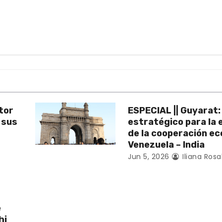
tor
ESPECIAL || Guyarat:
e sus
estratégico para la 
de la cooperación e
Venezuela – India
Jun 5, 2026
Iliana Rosa
e
hi