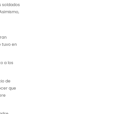
os soldados
 Asimismo,
Gran
e tuvo en
o a los
cio de
ócer que
bre
padre