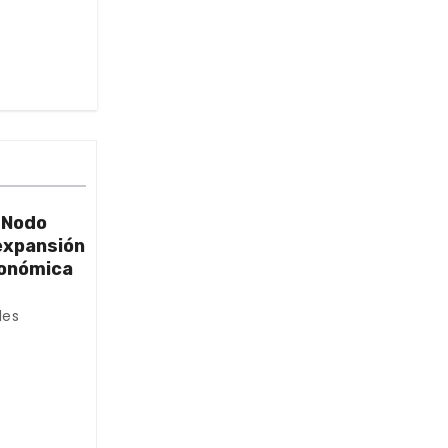
 Nodo
expansión
conómica
les