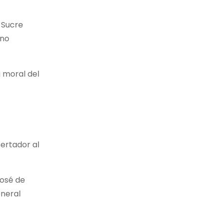
. Sucre
ino
a moral del
bertador al
José de
eneral