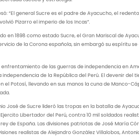
só: “El general Sucre es el padre de Ayacucho, el redento
olvió Pizarro el imperio de los Incas”.
do en 1898 como estado Sucre, el Gran Mariscal de Ayac
servicio de la Corona española, sin embargó su espíritu se
 enfrentamiento de las guerras de independencia en Amé
e la independencia de la República del Perú. El devenir del 
 en el Potosí, llevando en sus manos la cuna de Manco-Cá
ada.
nio José de Sucre lideró las tropas en la batalla de Ayac
jercito Libertador del Perú, contra 10 mil soldados realist
l rey de España. Las divisiones patriotas de José María Có
visiones realistas de Alejandro González Villalobos, Anton