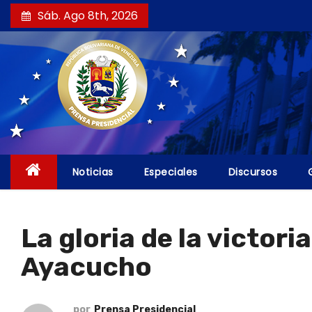
S
Sáb. Ago 8th, 2026
a
l
t
a
r
a
l
c
Noticias
Especiales
Discursos
o
n
t
La gloria de la victor
e
Ayacucho
n
i
d
por
Prensa Presidencial