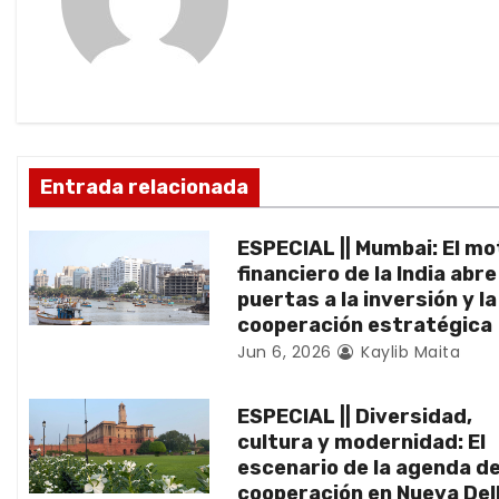
a
c
i
ó
Entrada relacionada
n
ESPECIAL || Mumbai: El mo
d
financiero de la India abr
puertas a la inversión y la
e
cooperación estratégica
Jun 6, 2026
Kaylib Maita
e
n
ESPECIAL || Diversidad,
cultura y modernidad: El
t
escenario de la agenda d
cooperación en Nueva Del