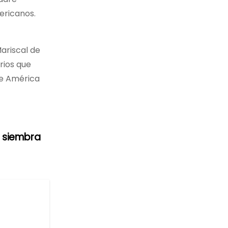
ericanos.
ariscal de
rios que
de América
e siembra