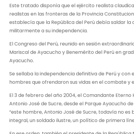
Este tratado disponía que el ejército realista claudic
realistas en las fronteras de la Provincia Constitucio
establecía que la República del Perú debía saldar la
militarmente a su independencia.
El Congreso del Perú, reunido en sesión extraordinari
Mariscal de Ayacucho y Benemérito del Perú en grado
Ayacucho.
Se sellaba la independencia definitiva de Perú y con el
hombres que ofrendaron sus vidas en el combate y en 
El 3 de febrero del año 2004, el Comandante Eterno 
Antonio José de Sucre, desde el Parque Ayacucho de
“este hombre, Antonio José de Sucre, todavía no es 
integral, un soldado ilustre, un político de primera lín
En ese orden, también el presidente de la República 