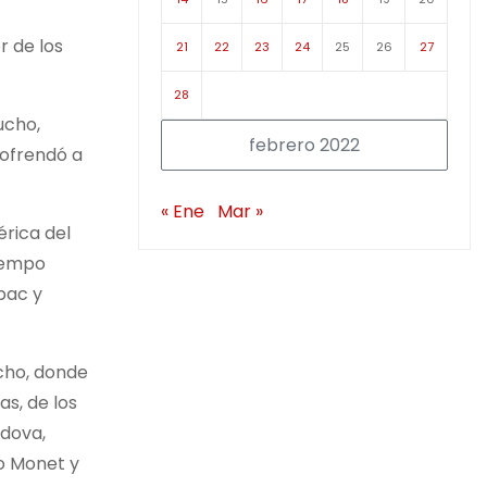
r de los
21
22
23
24
25
26
27
28
ucho,
febrero 2022
 ofrendó a
« Ene
Mar »
rica del
tiempo
pac y
ucho, donde
as, de los
rdova,
io Monet y