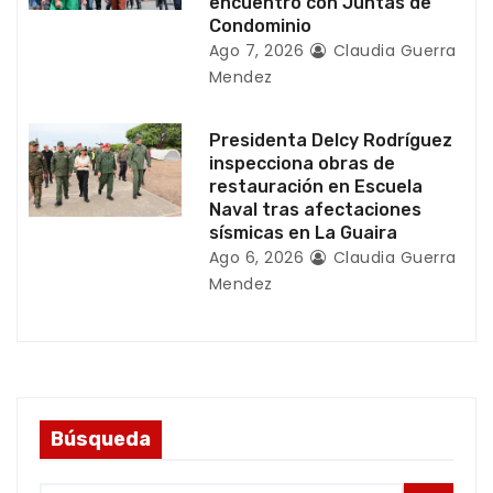
encuentro con Juntas de
a
Condominio
Ago 7, 2026
Claudia Guerra
s
Mendez
Presidenta Delcy Rodríguez
inspecciona obras de
restauración en Escuela
Naval tras afectaciones
sísmicas en La Guaira
Ago 6, 2026
Claudia Guerra
Mendez
Búsqueda