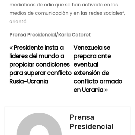
mediáticas de odio que se han activado en los
medios de comunicación y en las redes sociales”,
orientó.
Prensa Presidencial/Karla Cotoret
Presidente insta a
Venezuela se
N
líderes del mundo a
prepara ante
a
propiciar condiciones
eventual
para superar conflicto
extensión de
v
Rusia-Ucrania
conflicto armado
e
en Ucrania
g
a
Prensa
c
Presidencial