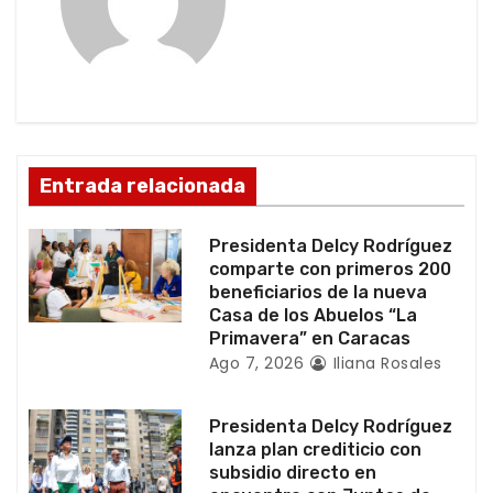
i
ó
n
d
Entrada relacionada
e
e
Presidenta Delcy Rodríguez
comparte con primeros 200
n
beneficiarios de la nueva
Casa de los Abuelos “La
t
Primavera” en Caracas
Ago 7, 2026
Iliana Rosales
r
a
Presidenta Delcy Rodríguez
lanza plan crediticio con
d
subsidio directo en