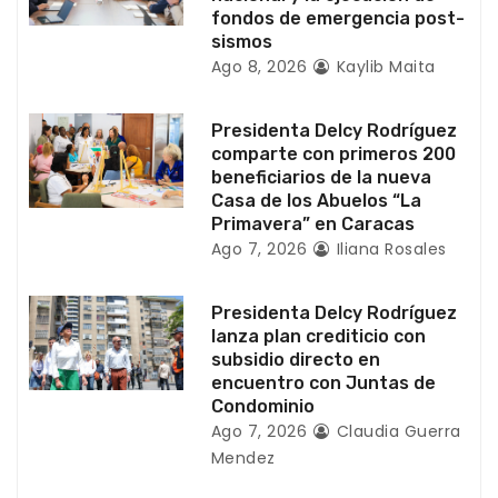
fondos de emergencia post-
t
sismos
Ago 8, 2026
Kaylib Maita
r
a
Presidenta Delcy Rodríguez
comparte con primeros 200
d
beneficiarios de la nueva
Casa de los Abuelos “La
a
Primavera” en Caracas
Ago 7, 2026
Iliana Rosales
s
Presidenta Delcy Rodríguez
lanza plan crediticio con
subsidio directo en
encuentro con Juntas de
Condominio
Ago 7, 2026
Claudia Guerra
Mendez