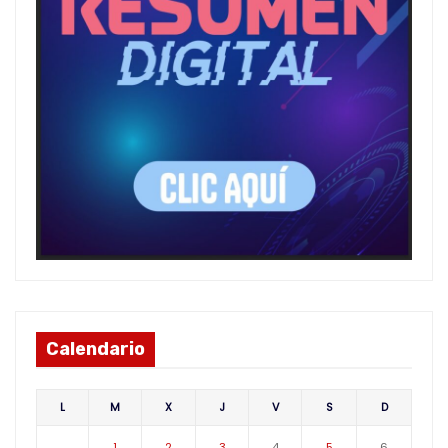
Calendario
L
M
X
J
V
S
D
1
2
3
4
5
6