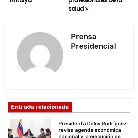
Antalya
profesionales de la
e
salud
g
a
Prensa
c
Presidencial
i
ó
n
d
Entrada relacionada
e
e
Presidenta Delcy Rodríguez
revisa agenda económica
n
nacional y la ejecución de