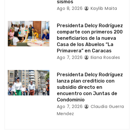
sismos
n
Ago 8, 2026
Kaylib Maita
t
Presidenta Delcy Rodríguez
r
comparte con primeros 200
beneficiarios de la nueva
a
Casa de los Abuelos “La
Primavera” en Caracas
d
Ago 7, 2026
Iliana Rosales
a
Presidenta Delcy Rodríguez
s
lanza plan crediticio con
subsidio directo en
encuentro con Juntas de
Condominio
Ago 7, 2026
Claudia Guerra
Mendez