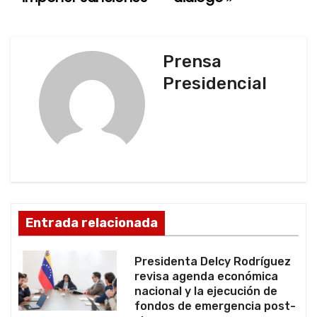
v
e
g
Prensa
Presidencial
a
c
i
ó
n
Entrada relacionada
d
Presidenta Delcy Rodríguez
e
revisa agenda económica
nacional y la ejecución de
e
fondos de emergencia post-