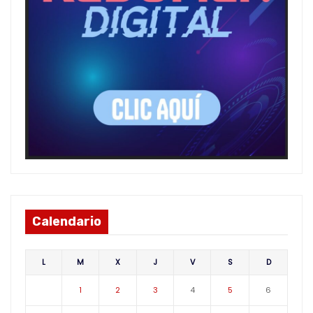
Calendario
L
M
X
J
V
S
D
1
2
3
4
5
6