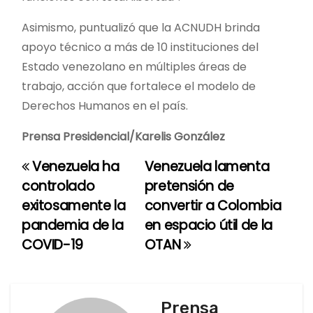
Asimismo, puntualizó que la ACNUDH brinda
apoyo técnico a más de 10 instituciones del
Estado venezolano en múltiples áreas de
trabajo, acción que fortalece el modelo de
Derechos Humanos en el país.
Prensa Presidencial/Karelis González
Venezuela ha
Venezuela lamenta
N
controlado
pretensión de
a
exitosamente la
convertir a Colombia
pandemia de la
en espacio útil de la
v
COVID-19
OTAN
e
g
Prensa