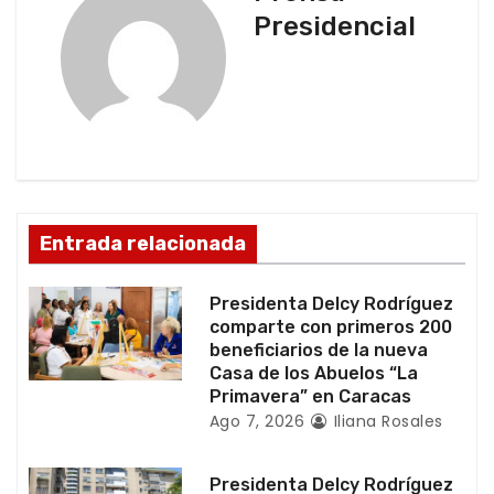
a
Presidencial
c
i
ó
n
d
Entrada relacionada
e
Presidenta Delcy Rodríguez
e
comparte con primeros 200
beneficiarios de la nueva
n
Casa de los Abuelos “La
Primavera” en Caracas
t
Ago 7, 2026
Iliana Rosales
r
Presidenta Delcy Rodríguez