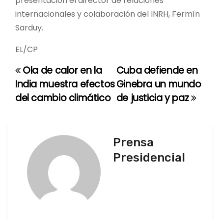
presentación el director de relaciones
internacionales y colaboración del INRH, Fermín
Sarduy.
EL/CP
Ola de calor en la
Cuba defiende en
N
India muestra efectos
Ginebra un mundo
a
del cambio climático
de justicia y paz
v
e
Prensa
g
Presidencial
a
c
i