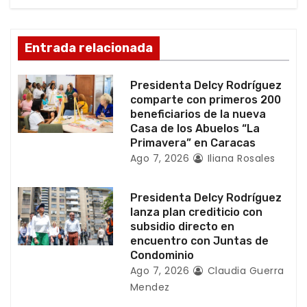
ó
Entrada relacionada
n
d
Presidenta Delcy Rodríguez
comparte con primeros 200
e
beneficiarios de la nueva
Casa de los Abuelos “La
e
Primavera” en Caracas
Ago 7, 2026
Iliana Rosales
n
t
Presidenta Delcy Rodríguez
lanza plan crediticio con
r
subsidio directo en
encuentro con Juntas de
a
Condominio
Ago 7, 2026
Claudia Guerra
d
Mendez