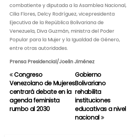
combatiente y diputada a la Asamblea Nacional,
Cilia Flores, Delcy Rodríguez, vicepresidenta
Ejecutiva de la República Bolivariana de
Venezuela, Diva Guzmán, ministra del Poder
Popular para la Mujer y la Igualdad de Género,
entre otras autoridades.
Prensa Presidencial/Joelin Jiménez
Congreso
Gobierno
N
Venezolano de Mujeres
Bolivariano
a
centrará debate en la
rehabilita
agenda feminista
instituciones
v
rumbo al 2030
educativas a nivel
e
nacional
g