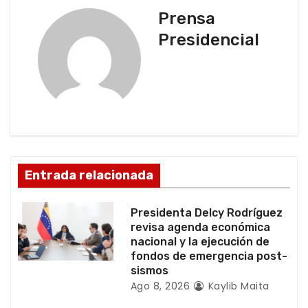
a
Prensa
c
Presidencial
i
ó
n
d
Entrada relacionada
e
e
Presidenta Delcy Rodríguez
revisa agenda económica
n
nacional y la ejecución de
fondos de emergencia post-
t
sismos
Ago 8, 2026
Kaylib Maita
r