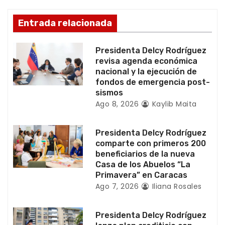
n
d
Entrada relacionada
e
Presidenta Delcy Rodríguez
e
revisa agenda económica
nacional y la ejecución de
n
fondos de emergencia post-
sismos
t
Ago 8, 2026
Kaylib Maita
r
Presidenta Delcy Rodríguez
a
comparte con primeros 200
beneficiarios de la nueva
d
Casa de los Abuelos “La
Primavera” en Caracas
a
Ago 7, 2026
Iliana Rosales
s
Presidenta Delcy Rodríguez