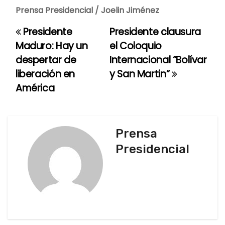
Prensa Presidencial / Joelin Jiménez
Presidente
Presidente clausura
N
Maduro: Hay un
el Coloquio
a
despertar de
Internacional “Bolívar
liberación en
y San Martin”
v
América
e
g
Prensa
a
Presidencial
c
i
ó