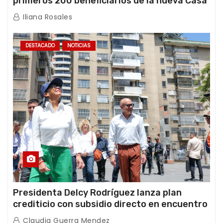
primeros 200 beneficiarios de la nueva Casa
de los Abuelos “La Primavera” en Caracas
Iliana Rosales
DESTACADO
NOTICIAS
Presidenta Delcy Rodríguez lanza plan
crediticio con subsidio directo en encuentro
con Juntas de Condominio
Claudia Guerra Mendez