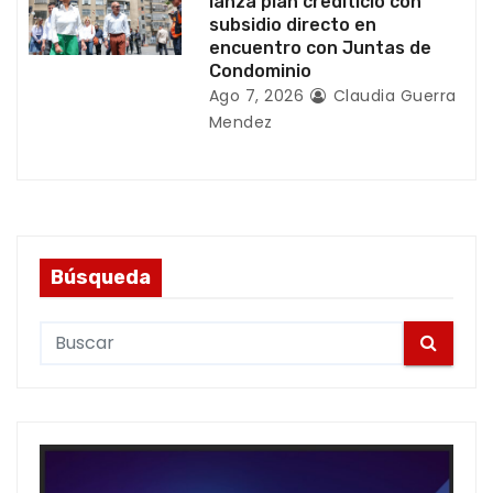
lanza plan crediticio con
subsidio directo en
encuentro con Juntas de
Condominio
Ago 7, 2026
Claudia Guerra
Mendez
Búsqueda
S
e
a
r
c
h