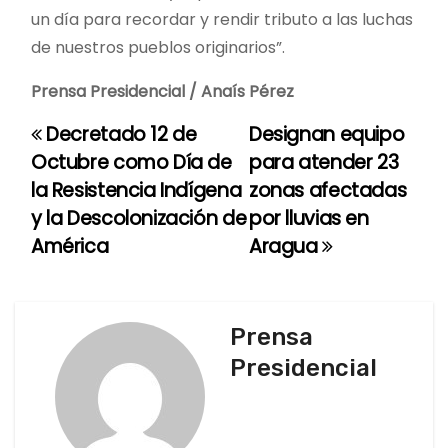
un día para recordar y rendir tributo a las luchas
de nuestros pueblos originarios”.
Prensa Presidencial / Anaís Pérez
Decretado 12 de
Designan equipo
N
Octubre como Día de
para atender 23
a
la Resistencia Indígena
zonas afectadas
y la Descolonización de
por lluvias en
v
América
Aragua
e
g
Prensa
a
Presidencial
c
i