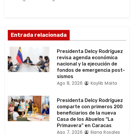
ó
n
d
Entrada relacionada
e
Presidenta Delcy Rodríguez
e
revisa agenda económica
nacional y la ejecución de
n
fondos de emergencia post-
sismos
t
Ago 8, 2026
Kaylib Maita
r
Presidenta Delcy Rodríguez
a
comparte con primeros 200
beneficiarios de la nueva
d
Casa de los Abuelos “La
Primavera” en Caracas
Ago 7, 2026
Iliana Rosales