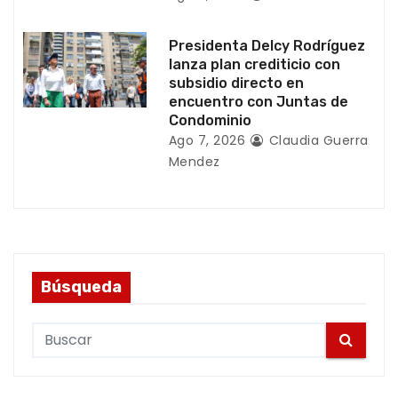
a
s
Presidenta Delcy Rodríguez
lanza plan crediticio con
subsidio directo en
encuentro con Juntas de
Condominio
Ago 7, 2026
Claudia Guerra
Mendez
Búsqueda
S
e
a