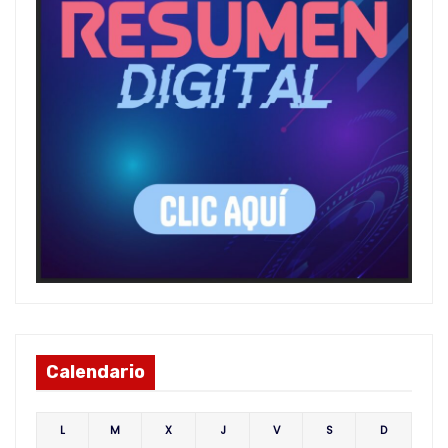
Calendario
L
M
X
J
V
S
D