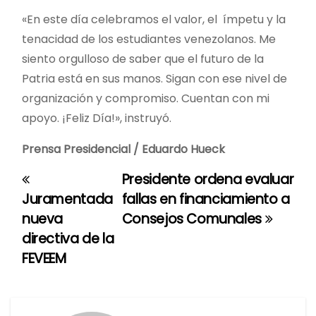
«En este día celebramos el valor, el ímpetu y la
tenacidad de los estudiantes venezolanos. Me
siento orgulloso de saber que el futuro de la
Patria está en sus manos. Sigan con ese nivel de
organización y compromiso. Cuentan con mi
apoyo. ¡Feliz Día!», instruyó.
Prensa Presidencial / Eduardo Hueck
Presidente ordena evaluar
N
Juramentada
fallas en financiamiento a
a
nueva
Consejos Comunales
directiva de la
v
FEVEEM
e
g