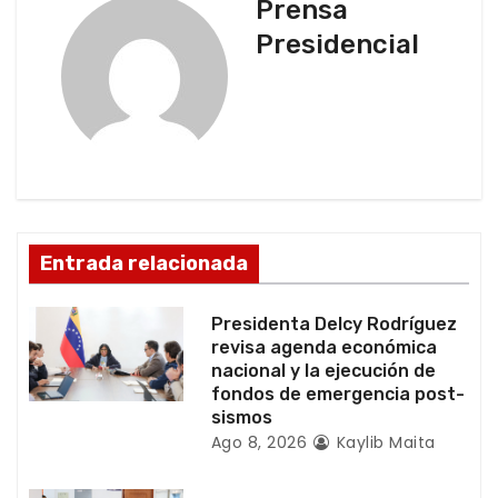
Prensa
a
Presidencial
c
i
ó
n
d
Entrada relacionada
e
Presidenta Delcy Rodríguez
e
revisa agenda económica
nacional y la ejecución de
n
fondos de emergencia post-
sismos
t
Ago 8, 2026
Kaylib Maita
r