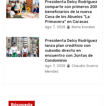
Presidenta Delcy Rodríguez
a
comparte con primeros 200
beneficiarios de la nueva
d
Casa de los Abuelos “La
Primavera” en Caracas
a
Ago 7, 2026
Iliana Rosales
s
Presidenta Delcy Rodríguez
lanza plan crediticio con
subsidio directo en
encuentro con Juntas de
Condominio
Ago 7, 2026
Claudia Guerra
Mendez
Búsqueda