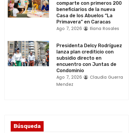
r
comparte con primeros 200
beneficiarios de la nueva
a
Casa de los Abuelos “La
Primavera” en Caracas
d
Ago 7, 2026
Iliana Rosales
a
Presidenta Delcy Rodríguez
s
lanza plan crediticio con
subsidio directo en
encuentro con Juntas de
Condominio
Ago 7, 2026
Claudia Guerra
Mendez
Búsqueda