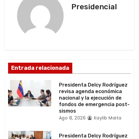
Presidencial
a
c
i
ó
n
Entrada relacionada
d
Presidenta Delcy Rodríguez
e
revisa agenda económica
nacional y la ejecución de
e
fondos de emergencia post-
sismos
n
Ago 8, 2026
Kaylib Maita
t
Presidenta Delcy Rodríguez