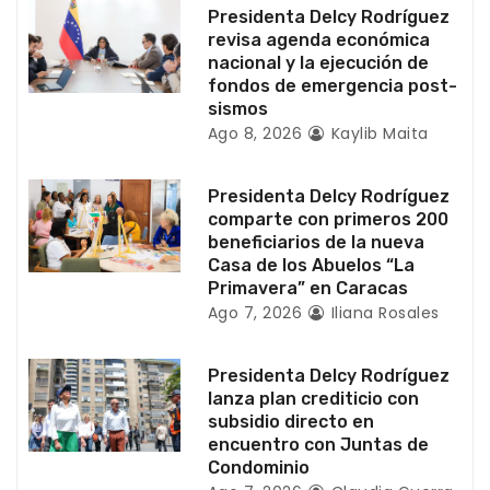
Presidenta Delcy Rodríguez
e
revisa agenda económica
nacional y la ejecución de
n
fondos de emergencia post-
sismos
t
Ago 8, 2026
Kaylib Maita
r
Presidenta Delcy Rodríguez
a
comparte con primeros 200
beneficiarios de la nueva
d
Casa de los Abuelos “La
Primavera” en Caracas
a
Ago 7, 2026
Iliana Rosales
s
Presidenta Delcy Rodríguez
lanza plan crediticio con
subsidio directo en
encuentro con Juntas de
Condominio