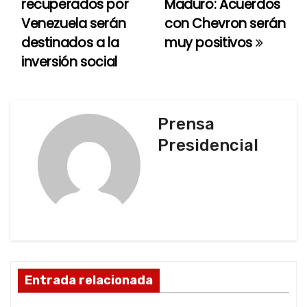
recuperados por
Maduro: Acuerdos
a
Venezuela serán
con Chevron serán
destinados a la
muy positivos
v
inversión social
e
g
Prensa
a
Presidencial
c
i
ó
n
d
Entrada relacionada
e