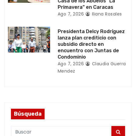
Casa de los Abuelos “La
a
Primavera” en Caracas
Ago 7, 2026
Iliana Rosales
s
Presidenta Delcy Rodríguez
lanza plan crediticio con
subsidio directo en
encuentro con Juntas de
Condominio
Ago 7, 2026
Claudia Guerra
Mendez
Búsqueda
S