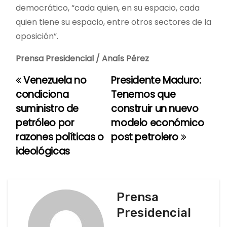
democrático, “cada quien, en su espacio, cada
quien tiene su espacio, entre otros sectores de la
oposición”.
Prensa Presidencial / Anaís Pérez
Venezuela no
Presidente Maduro:
N
condiciona
Tenemos que
a
suministro de
construir un nuevo
petróleo por
modelo económico
v
razones políticas o
post petrolero
e
ideológicas
g
a
Prensa
c
Presidencial