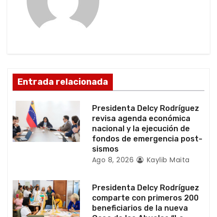
i
ó
n
d
Entrada relacionada
e
e
Presidenta Delcy Rodríguez
revisa agenda económica
n
nacional y la ejecución de
fondos de emergencia post-
t
sismos
Ago 8, 2026
Kaylib Maita
r
a
Presidenta Delcy Rodríguez
comparte con primeros 200
d
beneficiarios de la nueva