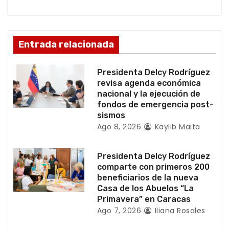
ó
n
Entrada relacionada
d
Presidenta Delcy Rodríguez
e
revisa agenda económica
nacional y la ejecución de
e
fondos de emergencia post-
sismos
n
Ago 8, 2026
Kaylib Maita
t
Presidenta Delcy Rodríguez
r
comparte con primeros 200
beneficiarios de la nueva
a
Casa de los Abuelos “La
Primavera” en Caracas
d
Ago 7, 2026
Iliana Rosales
a