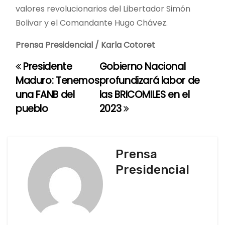
valores revolucionarios del Libertador Simón
Bolivar y el Comandante Hugo Chávez.
Prensa Presidencial / Karla Cotoret
Presidente
Gobierno Nacional
N
Maduro: Tenemos
profundizará labor de
a
una FANB del
las BRICOMILES en el
pueblo
2023
v
e
g
Prensa
Presidencial
a
c
i