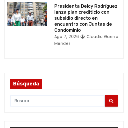
Presidenta Delcy Rodríguez
s
lanza plan crediticio con
subsidio directo en
encuentro con Juntas de
Condominio
Ago 7, 2026
Claudia Guerra
Mendez
Búsqueda
S
e
a
r