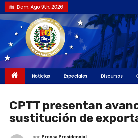
S
Dom. Ago 9th, 2026
a
l
t
a
r
a
l
c
Noticias
Especiales
Discursos
o
n
t
CPTT presentan avanc
e
sustitución de export
n
i
d
por
Prensa Presidencial