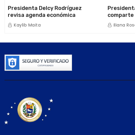
Presidenta Delcy Rodríguez
President
revisa agenda económica
comparte 
nacional y la ejecución de fondos
beneficiar
Kaylib Maita
Iliana Ros
de emergencia post-sismos
los Abuelo
Caracas