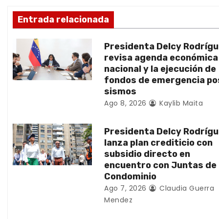
ó
Entrada relacionada
n
Presidenta Delcy Rodríg
d
revisa agenda económica
nacional y la ejecución de
e
fondos de emergencia po
sismos
e
Ago 8, 2026
Kaylib Maita
n
Presidenta Delcy Rodríg
t
lanza plan crediticio con
subsidio directo en
r
encuentro con Juntas de
Condominio
a
Ago 7, 2026
Claudia Guerra
d
Mendez