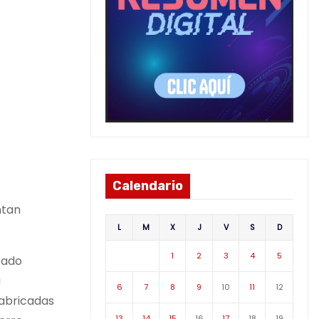
Calendario
ntan
L
M
X
J
V
S
D
1
2
3
4
5
stado
a
6
7
8
9
10
11
12
fabricadas
13
14
15
16
17
18
19