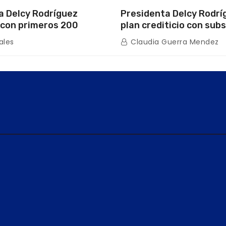
a Delcy Rodríguez
Presidenta Delcy Rodrí
con primeros 200
plan crediticio con subs
ios de la nueva Casa de
directo en encuentro c
ales
Claudia Guerra Mendez
s “La Primavera” en
de Condominio