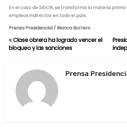
En el caso de SIDOR, se transforma la materia prima
empleos indirectos en todo el país.
Prensa Presidencial / Bianca Borrero
Clase obrera ha logrado vencer el
Presi
N
bloqueo y las sanciones
inde
a
v
Prensa Presidenci
e
g
a
c
i