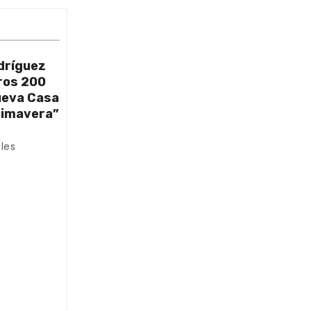
dríguez
ros 200
nueva Casa
rimavera”
les