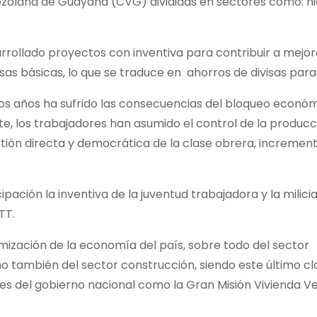
ezolana de Guayana (CVG) divididas en sectores como: hi
rrollado proyectos con inventiva para contribuir a mejor
as básicas, lo que se traduce en ahorros de divisas para 
imos años ha sufrido las consecuencias del bloqueo econó
, los trabajadores han asumido el control de la producc
tión directa y democrática de la clase obrera, incremen
pación la inventiva de la juventud trabajadora y la milici
TT.
amización de la economía del país, sobre todo del sector
 también del sector construcción, siendo este último c
es del gobierno nacional como la Gran Misión Vivienda V