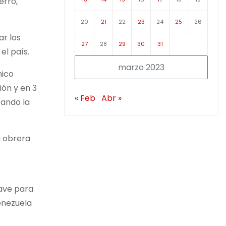
erro,
20
21
22
23
24
25
26
ar los
27
28
29
30
31
el país.
marzo 2023
mico
ión y en 3
« Feb
Abr »
tando la
a obrera
lave para
enezuela