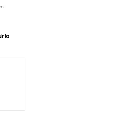
mil
r la