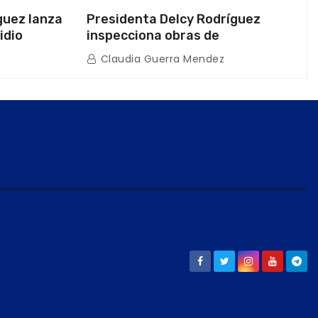
guez lanza
Presidenta Delcy Rodríguez
idio
inspecciona obras de
on Juntas
restauración en Escuela Naval
Claudia Guerra Mendez
tras afectaciones sísmicas en La
Guaira