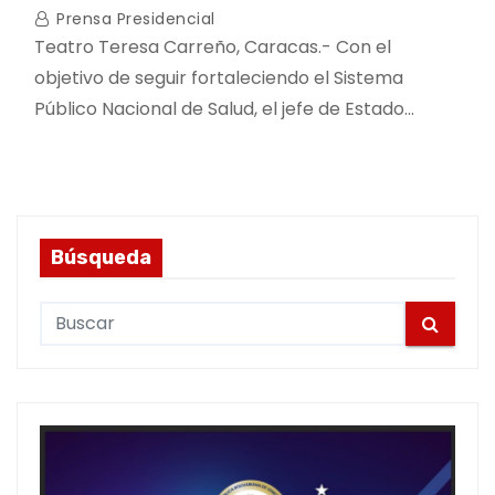
Prensa Presidencial
Teatro Teresa Carreño, Caracas.- Con el
objetivo de seguir fortaleciendo el Sistema
Público Nacional de Salud, el jefe de Estado…
Búsqueda
S
e
a
r
c
h