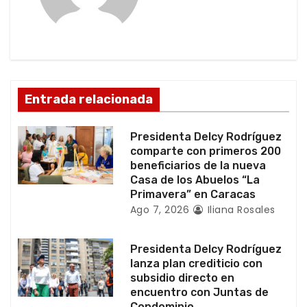
i
ó
n
d
Entrada relacionada
e
Presidenta Delcy Rodríguez
e
comparte con primeros 200
beneficiarios de la nueva
n
Casa de los Abuelos “La
Primavera” en Caracas
t
Ago 7, 2026
Iliana Rosales
r
Presidenta Delcy Rodríguez
a
lanza plan crediticio con
subsidio directo en
d
encuentro con Juntas de
Condominio