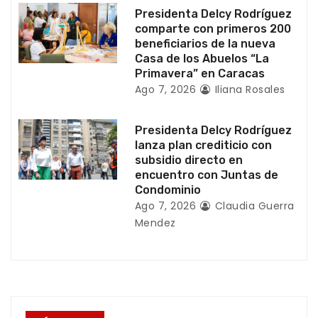
Presidenta Delcy Rodríguez
r
comparte con primeros 200
beneficiarios de la nueva
a
Casa de los Abuelos “La
Primavera” en Caracas
d
Ago 7, 2026
Iliana Rosales
a
Presidenta Delcy Rodríguez
s
lanza plan crediticio con
subsidio directo en
encuentro con Juntas de
Condominio
Ago 7, 2026
Claudia Guerra
Mendez