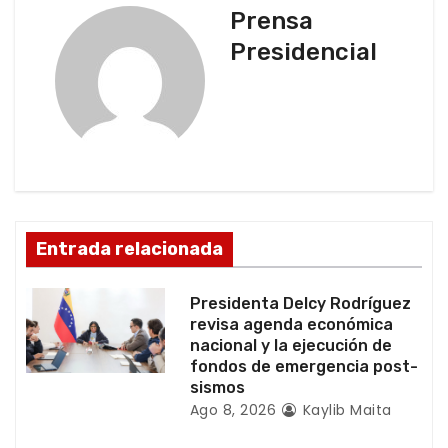
g
Prensa
Presidencial
a
c
i
ó
n
Entrada relacionada
d
Presidenta Delcy Rodríguez
e
revisa agenda económica
nacional y la ejecución de
e
fondos de emergencia post-
sismos
n
Ago 8, 2026
Kaylib Maita
t