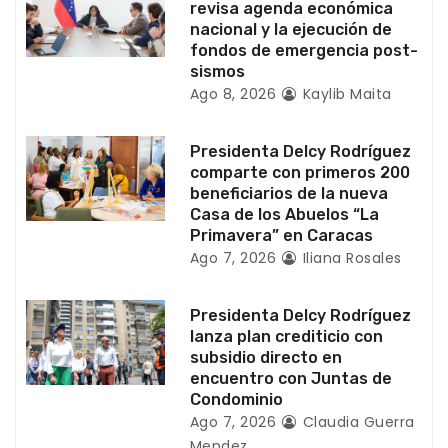
revisa agenda económica
nacional y la ejecución de
e
fondos de emergencia post-
sismos
n
Ago 8, 2026
Kaylib Maita
t
Presidenta Delcy Rodríguez
r
comparte con primeros 200
beneficiarios de la nueva
a
Casa de los Abuelos “La
Primavera” en Caracas
d
Ago 7, 2026
Iliana Rosales
a
Presidenta Delcy Rodríguez
s
lanza plan crediticio con
subsidio directo en
encuentro con Juntas de
Condominio
Ago 7, 2026
Claudia Guerra
Mendez