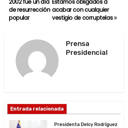
2002 fue un día
Estamos obligados a
a
de resurrección
acabar con cualquier
popular
vestigio de corruptelas
v
e
g
Prensa
Presidencial
a
c
i
ó
n
Entrada relacionada
d
Presidenta Delcy Rodríguez
e