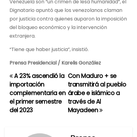
Venezuela son “un crimen de lesa humanidad”, el
Dignatario apuntó que los venezolanos claman
por justicia contra quienes auparon la imposición
del bloqueo económico y la intervención
extranjera.
“Tiene que haber justicia”, insistió.
Prensa Presidencial / Karelis González
A 23% ascendió la
Con Maduro + se
N
importación
transmitirá al pueblo
a
complementaria en
árabe e islámico a
el primer semestre
través de Al
v
del 2023
Mayadeen
e
g