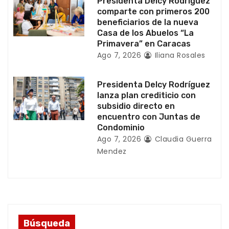
Presidenta Delcy Rodríguez
a
comparte con primeros 200
beneficiarios de la nueva
d
Casa de los Abuelos “La
Primavera” en Caracas
a
Ago 7, 2026
Iliana Rosales
s
Presidenta Delcy Rodríguez
lanza plan crediticio con
subsidio directo en
encuentro con Juntas de
Condominio
Ago 7, 2026
Claudia Guerra
Mendez
Búsqueda