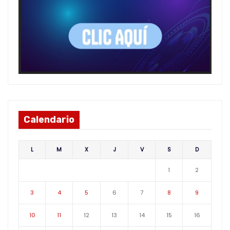
Calendario
L
M
X
J
V
S
D
1
2
3
4
5
6
7
8
9
10
11
12
13
14
15
16