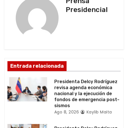
Prensa
a
Presidencial
c
i
ó
n
d
Entrada relacionada
e
Presidenta Delcy Rodríguez
e
revisa agenda económica
nacional y la ejecución de
n
fondos de emergencia post-
sismos
t
Ago 8, 2026
Kaylib Maita
r