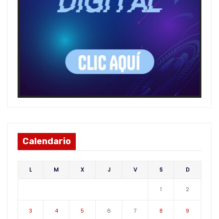
Calendario
L
M
X
J
V
S
D
1
2
3
4
5
6
7
8
9