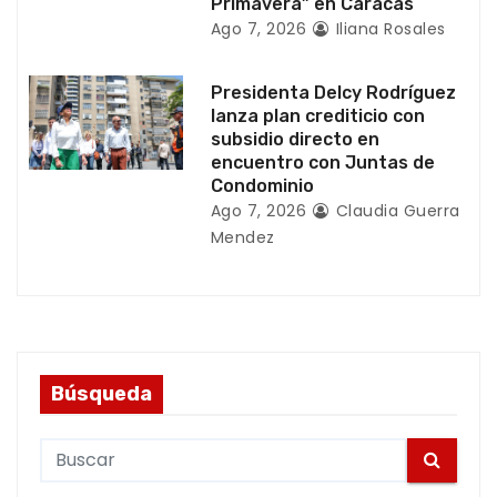
Primavera” en Caracas
a
Ago 7, 2026
Iliana Rosales
s
Presidenta Delcy Rodríguez
lanza plan crediticio con
subsidio directo en
encuentro con Juntas de
Condominio
Ago 7, 2026
Claudia Guerra
Mendez
Búsqueda
S
e