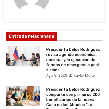
i
ó
n
d
Entrada relacionada
e
Presidenta Delcy Rodríguez
e
revisa agenda económica
nacional y la ejecución de
n
fondos de emergencia post-
sismos
t
Ago 8, 2026
Kaylib Maita
r
Presidenta Delcy Rodríguez
a
comparte con primeros 200
beneficiarios de la nueva
d
Casa de los Abuelos “La