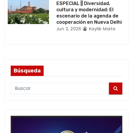
a
ESPECIAL || Diversidad,
cultura y modernidad: El
s
escenario de la agenda de
cooperación en Nueva Delhi
Jun 3, 2026
Kaylib Maita
Búsqueda
S
e
a
r
c
h