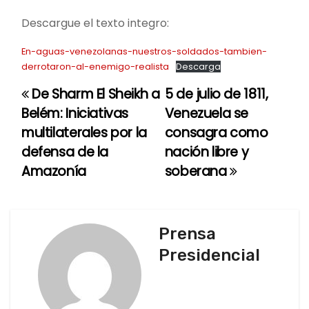
Descargue el texto integro:
En-aguas-venezolanas-nuestros-soldados-tambien-
derrotaron-al-enemigo-realista
Descarga
De Sharm El Sheikh a
5 de julio de 1811,
N
Belém: Iniciativas
Venezuela se
a
multilaterales por la
consagra como
defensa de la
nación libre y
v
Amazonía
soberana
e
g
Prensa
a
Presidencial
c
i