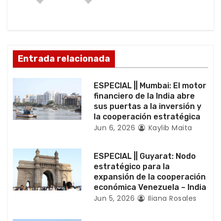
ó
n
d
Entrada relacionada
e
ESPECIAL || Mumbai: El motor
e
financiero de la India abre
sus puertas a la inversión y
n
la cooperación estratégica
Jun 6, 2026
Kaylib Maita
t
r
ESPECIAL || Guyarat: Nodo
estratégico para la
a
expansión de la cooperación
económica Venezuela – India
d
Jun 5, 2026
Iliana Rosales