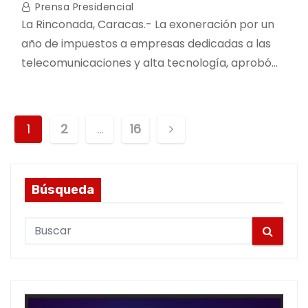
Prensa Presidencial
La Rinconada, Caracas.- La exoneración por un
año de impuestos a empresas dedicadas a las
telecomunicaciones y alta tecnología, aprobó…
P
1
2
…
16
o
s
Búsqueda
t
S
s
e
a
p
r
a
c