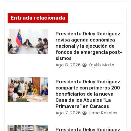
n
d
Entrada relacionada
e
Presidenta Delcy Rodríguez
e
revisa agenda económica
nacional y la ejecución de
n
fondos de emergencia post-
sismos
t
Ago 8, 2026
Kaylib Maita
r
Presidenta Delcy Rodríguez
a
comparte con primeros 200
beneficiarios de la nueva
d
Casa de los Abuelos “La
Primavera” en Caracas
a
Ago 7, 2026
Iliana Rosales
s
Presidenta Delcy Rodríguez