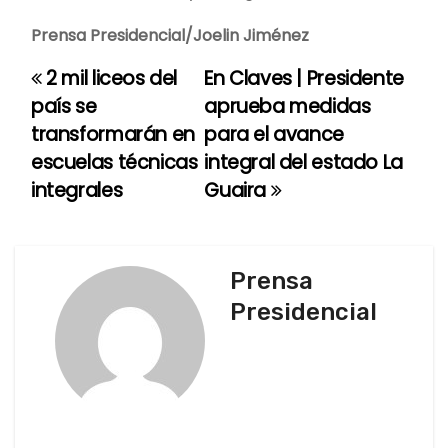
Prensa Presidencial/Joelin Jiménez
2 mil liceos del
En Claves | Presidente
N
país se
aprueba medidas
a
transformarán en
para el avance
escuelas técnicas
integral del estado La
v
integrales
Guaira
e
g
Prensa
a
Presidencial
c
i
ó