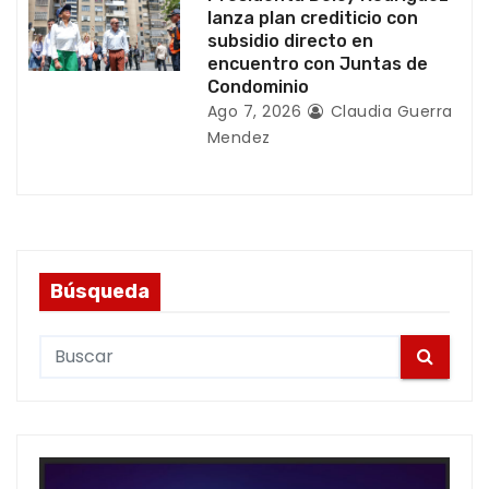
lanza plan crediticio con
subsidio directo en
encuentro con Juntas de
Condominio
Ago 7, 2026
Claudia Guerra
Mendez
Búsqueda
S
e
a
r
c