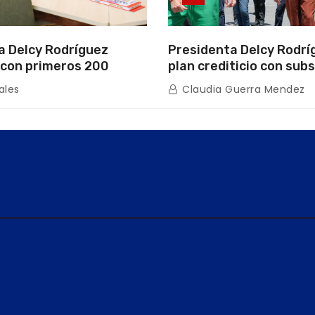
a Delcy Rodríguez
Presidenta Delcy Rodrí
con primeros 200
plan crediticio con subs
ios de la nueva Casa de
directo en encuentro c
ales
Claudia Guerra Mendez
s “La Primavera” en
de Condominio