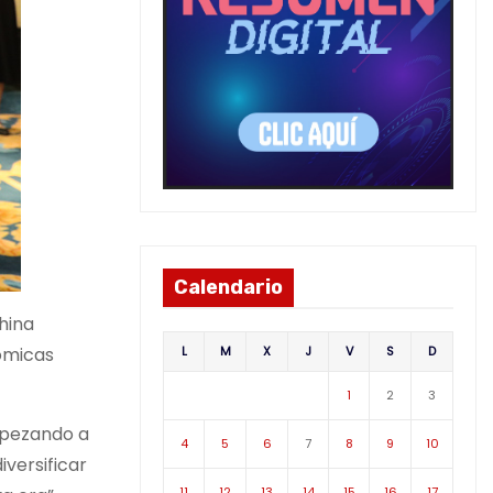
Calendario
hina
L
M
X
J
V
S
D
nómicas
1
2
3
mpezando a
4
5
6
7
8
9
10
versificar
11
12
13
14
15
16
17