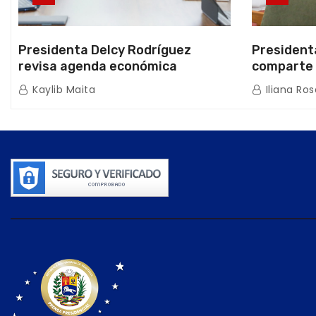
Presidenta Delcy Rodríguez
President
revisa agenda económica
comparte 
nacional y la ejecución de fondos
beneficiar
Kaylib Maita
Iliana Ros
de emergencia post-sismos
los Abuelo
Caracas