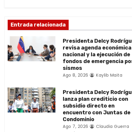
i
ó
Entrada relacionada
n
Presidenta Delcy Rodríg
d
revisa agenda económica
nacional y la ejecución de
e
fondos de emergencia po
sismos
e
Ago 8, 2026
Kaylib Maita
n
Presidenta Delcy Rodríg
t
lanza plan crediticio con
subsidio directo en
r
encuentro con Juntas de
Condominio
a
Ago 7, 2026
Claudia Guerra