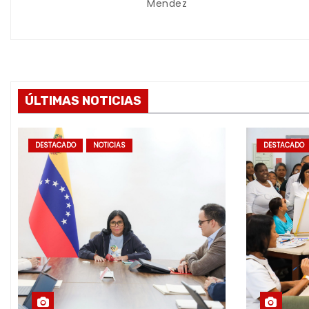
d
Mendez
a
s
ÚLTIMAS NOTICIAS
DESTACADO
NOTICIAS
DESTACADO