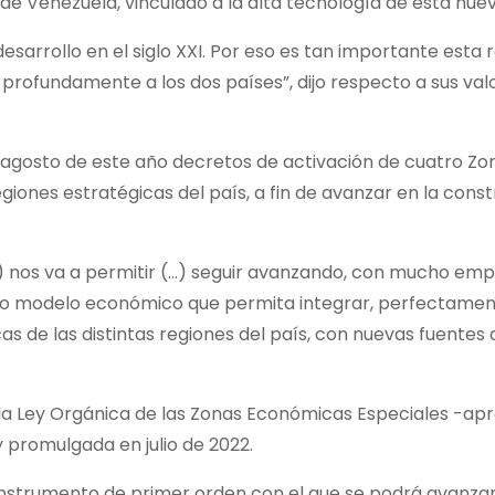
de Venezuela, vinculado a la alta tecnología de esta nuev
sarrollo en el siglo XXI. Por eso es tan importante esta 
s profundamente a los dos países”, dijo respecto a sus va
n agosto de este año decretos de activación de cuatro Zo
giones estratégicas del país, a fin de avanzar en la cons
o) nos va a permitir (…) seguir avanzando, con mucho em
vo modelo económico que permita integrar, perfectament
s de las distintas regiones del país, con nuevas fuentes 
de la Ley Orgánica de las Zonas Económicas Especiales -a
y promulgada en julio de 2022.
n instrumento de primer orden con el que se podrá avanza