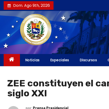
S
Dom. Ago 9th, 2026
a
l
t
a
r
a
l
c
Noticias
Especiales
Discursos
o
n
t
ZEE constituyen el ca
e
siglo XXI
n
i
d
por
Prensa Presidencial