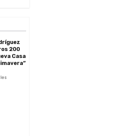
dríguez
ros 200
nueva Casa
rimavera”
les