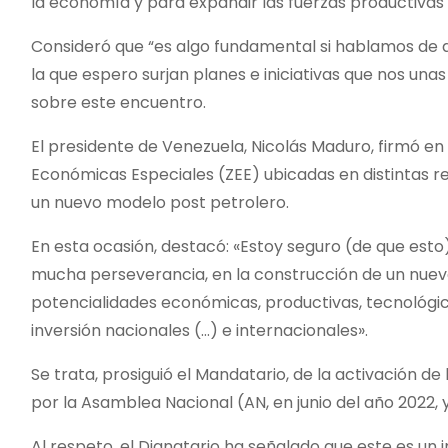
la economía y para expandir las fuerzas productivas 
Consideró que “es algo fundamental si hablamos de de
la que espero surjan planes e iniciativas que nos una
sobre este encuentro.
El presidente de Venezuela, Nicolás Maduro, firmó e
Económicas Especiales (ZEE) ubicadas en distintas re
un nuevo modelo post petrolero.
En esta ocasión, destacó: «Estoy seguro (de que est
mucha perseverancia, en la construcción de un nue
potencialidades económicas, productivas, tecnológica
inversión nacionales (…) e internacionales».
Se trata, prosiguió el Mandatario, de la activación 
por la Asamblea Nacional (AN, en junio del año 2022, 
Al respeto, el Dignatario ha señalado que este es u