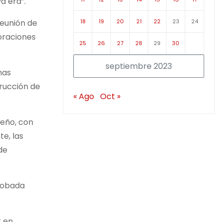
a era”.
18
19
20
21
22
23
24
reunión de
loraciones
25
26
27
28
29
30
septiembre 2023
nas
trucción de
« Ago
Oct »
peño, con
e, las
de
probada
r en