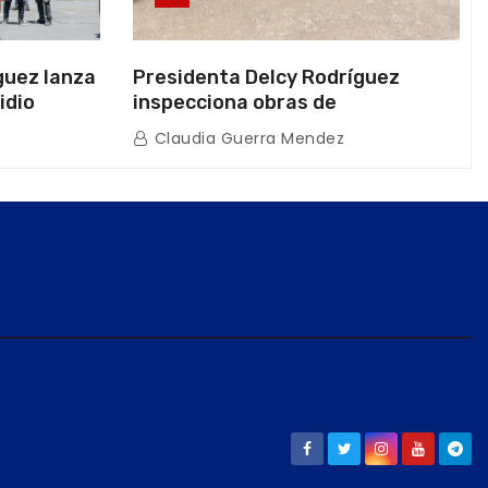
guez lanza
Presidenta Delcy Rodríguez
idio
inspecciona obras de
on Juntas
restauración en Escuela Naval
Claudia Guerra Mendez
tras afectaciones sísmicas en La
Guaira