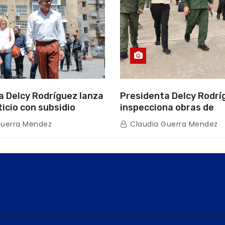
a Delcy Rodríguez lanza
Presidenta Delcy Rodrí
ticio con subsidio
inspecciona obras de
n encuentro con Juntas
restauración en Escuel
Guerra Mendez
Claudia Guerra Mendez
inio
tras afectaciones sísm
Guaira