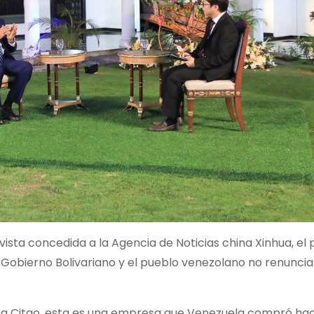
vista concedida a la Agencia de Noticias china Xinhua, el
l Gobierno Bolivariano y el pueblo venezolano no renuncia 
esa Citgo, esta es una empresa que Venezuela compró h