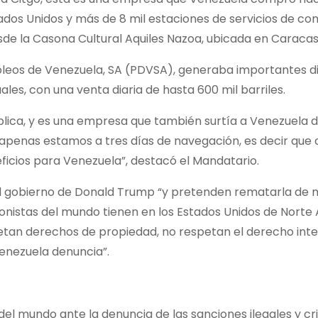
tados Unidos y más de 8 mil estaciones de servicios de co
esde la Casona Cultural Aquiles Nazoa, ubicada en Caracas
róleos de Venezuela, SA (PDVSA), generaba importantes d
uales, con una venta diaria de hasta 600 mil barriles.
ública, y es una empresa que también surtía a Venezuela 
apenas estamos a tres días de navegación, es decir que 
ficios para Venezuela”, destacó el Mandatario.
 el gobierno de Donald Trump “y pretenden rematarla de
rsionistas del mundo tienen en los Estados Unidos de Norte
etan derechos de propiedad, no respetan el derecho inte
Venezuela denuncia”.
 del mundo ante la denuncia de las sanciones ilegales y cr