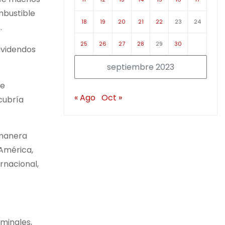
mbustible
18
19
20
21
22
23
24
.
25
26
27
28
29
30
ividendos
septiembre 2023
de
« Ago
Oct »
cubría
 manera
 América,
rnacional,
iminales,