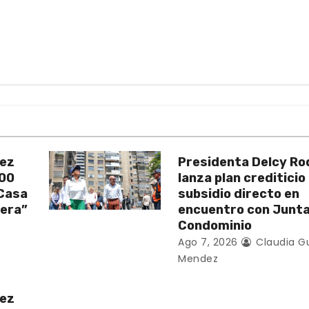
uez
Presidenta Delcy Ro
200
lanza plan crediticio
 Casa
subsidio directo en
vera”
encuentro con Junt
Condominio
Ago 7, 2026
Claudia G
Mendez
uez