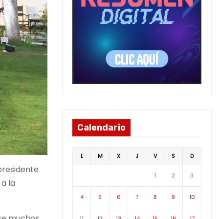
Calendario
L
M
X
J
V
S
D
 presidente
1
2
3
a la
4
5
6
7
8
9
10
ace muchos
11
12
13
14
15
16
17