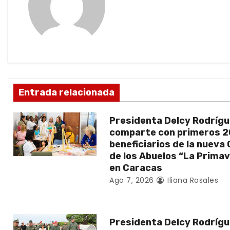
g
a
c
i
ó
Entrada relacionada
n
Presidenta Delcy Rodríg
d
comparte con primeros 
beneficiarios de la nueva
e
de los Abuelos “La Prima
en Caracas
e
Ago 7, 2026
Iliana Rosales
n
t
Presidenta Delcy Rodríg