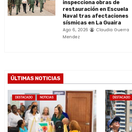
inspecciona obras de
r
restauración en Escuela
Naval tras afectaciones
a
sísmicas en La Guaira
d
Ago 6, 2026
Claudia Guerra
Mendez
a
s
ÚLTIMAS NOTICIAS
DESTACADO
NOTICIAS
DESTACADO