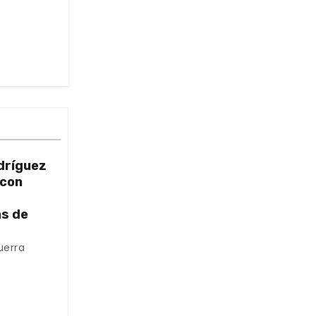
dríguez
 con
as de
uerra