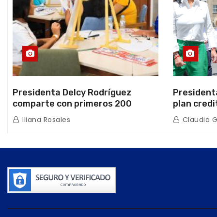
Presidenta Delcy Rodríguez
President
comparte con primeros 200
plan credi
beneficiarios de la nueva Casa de
directo e
Iliana Rosales
Claudia 
los Abuelos “La Primavera” en
de Condom
Caracas