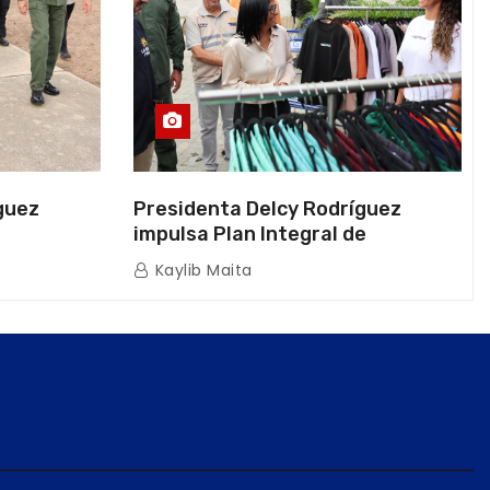
guez
Presidenta Delcy Rodríguez
impulsa Plan Integral de
a Naval
Reactivación Económica en La
Kaylib Maita
icas en La
Guaira