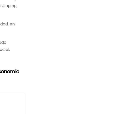
 Jinping,
idad, en
rado
cial.
economía