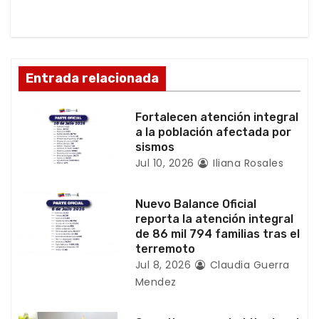
ó
n
d
Entrada relacionada
e
Fortalecen atención integral
e
a la población afectada por
sismos
n
Jul 10, 2026
Iliana Rosales
t
Nuevo Balance Oficial
r
reporta la atención integral
de 86 mil 794 familias tras el
a
terremoto
Jul 8, 2026
Claudia Guerra
d
Mendez
a