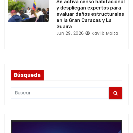
Se activa censo habitacional
y despliegan expertos para
s
evaluar daños estructurales
en la Gran Caracas y La
Guaira
Jun 29, 2026
Kaylib Maita
Búsqueda
S
e
a
r
c
h