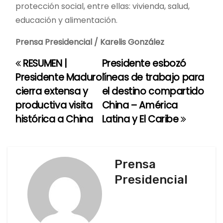
protección social, entre ellas: vivienda, salud,
educación y alimentación.
Prensa Presidencial / Karelis González
RESUMEN |
Presidente esbozó
N
Presidente Maduro
líneas de trabajo para
a
cierra extensa y
el destino compartido
productiva visita
China – América
v
histórica a China
Latina y El Caribe
e
g
Prensa
a
Presidencial
c
i