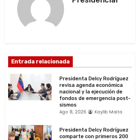
c
i
ó
n
d
Entrada relacionada
e
Presidenta Delcy Rodríguez
e
revisa agenda económica
nacional y la ejecución de
n
fondos de emergencia post-
sismos
t
Ago 8, 2026
Kaylib Maita
r
Presidenta Delcy Rodríguez
a
comparte con primeros 200