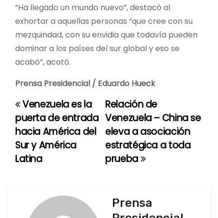
“Ha llegado un mundo nuevo”, destacó al
exhortar a aquellas personas “que cree con su
mezquindad, con su envidia que todavía pueden
dominar a los países del sur global y eso se
acabó”, acotó.
Prensa Presidencial /
Eduardo Hueck
Venezuela es la
Relación de
N
puerta de entrada
Venezuela – China se
a
hacia América del
eleva a asociación
Sur y América
estratégica a toda
v
Latina
prueba
e
g
Prensa
a
Presidencial