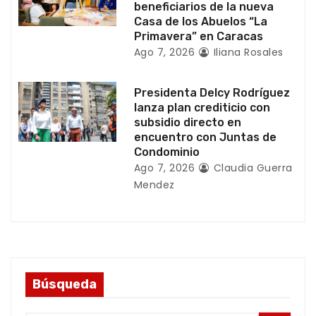
beneficiarios de la nueva
d
Casa de los Abuelos “La
Primavera” en Caracas
a
Ago 7, 2026
Iliana Rosales
s
Presidenta Delcy Rodríguez
lanza plan crediticio con
subsidio directo en
encuentro con Juntas de
Condominio
Ago 7, 2026
Claudia Guerra
Mendez
Búsqueda