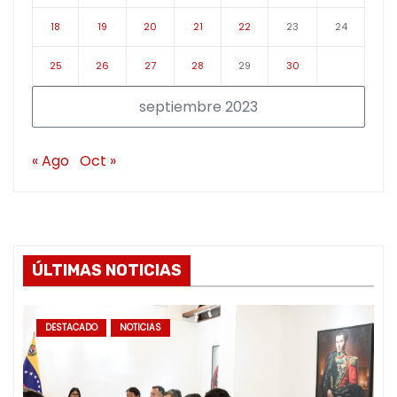
18
19
20
21
22
23
24
25
26
27
28
29
30
septiembre 2023
« Ago
Oct »
ÚLTIMAS NOTICIAS
DESTACADO
NOTICIAS