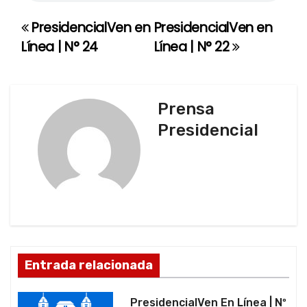
PresidencialVen en
PresidencialVen en
N
Línea | N° 24
Línea | N° 22
a
v
Prensa
e
Presidencial
g
a
c
i
ó
Entrada relacionada
n
PresidencialVen En Línea | Nº