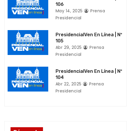
d
106
May 14, 2025
Prensa
e
Presidencial
e
PresidencialVen En Línea | Nº
n
105
Abr 29, 2025
Prensa
t
Presidencial
r
PresidencialVen En Línea | Nº
a
104
Abr 22, 2025
Prensa
d
Presidencial
a
s