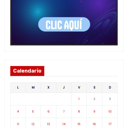
Calendario
L
M
X
J
V
S
D
1
2
3
4
5
6
7
8
9
10
11
12
13
14
15
16
17