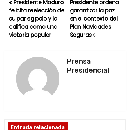
Presidente Maduro
Presidente ordena
N
felicita reelección de
garantizar la paz
a
su par egipcio y la
en el contexto del
califica como una
Plan Navidades
v
victoria popular
Seguras
e
g
Prensa
a
Presidencial
c
i
ó
n
d
Entrada relacionada