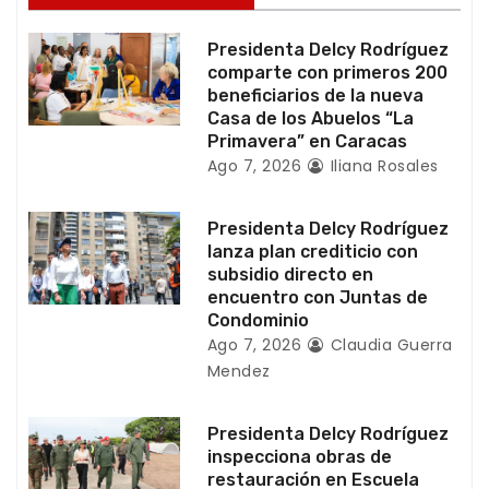
e
Presidenta Delcy Rodríguez
e
comparte con primeros 200
beneficiarios de la nueva
n
Casa de los Abuelos “La
Primavera” en Caracas
t
Ago 7, 2026
Iliana Rosales
r
Presidenta Delcy Rodríguez
a
lanza plan crediticio con
subsidio directo en
d
encuentro con Juntas de
Condominio
a
Ago 7, 2026
Claudia Guerra
Mendez
s
Presidenta Delcy Rodríguez
inspecciona obras de
restauración en Escuela