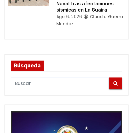
Naval tras afectaciones
sísmicas en La Guaira
Ago 6, 2026
Claudia Guerra
Mendez
Búsqueda
S
e
a
r
c
h