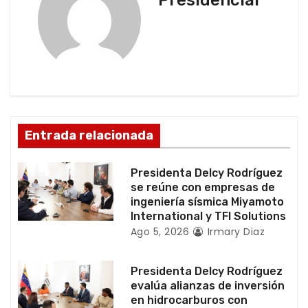
a
c
i
ó
n
Entrada relacionada
d
Presidenta Delcy Rodríguez
e
se reúne con empresas de
ingeniería sísmica Miyamoto
e
International y TFI Solutions
Ago 5, 2026
Irmary Diaz
n
t
Presidenta Delcy Rodríguez
evalúa alianzas de inversión
r
en hidrocarburos con