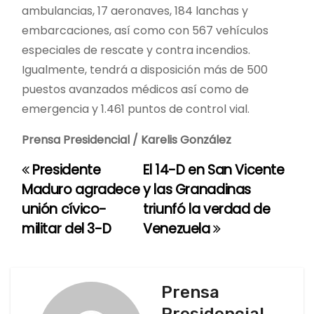
ambulancias, 17 aeronaves, 184 lanchas y
embarcaciones, así como con 567 vehículos
especiales de rescate y contra incendios.
Igualmente, tendrá a disposición más de 500
puestos avanzados médicos así como de
emergencia y 1.461 puntos de control vial.
Prensa Presidencial / Karelis González
Presidente
El 14-D en San Vicente
N
Maduro agradece
y las Granadinas
a
unión cívico-
triunfó la verdad de
militar del 3-D
Venezuela
v
e
g
Prensa
Presidencial