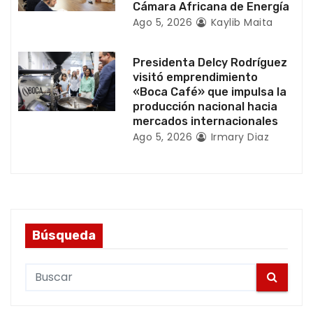
Cámara Africana de Energía
a
Ago 5, 2026
Kaylib Maita
d
Presidenta Delcy Rodríguez
a
visitó emprendimiento
«Boca Café» que impulsa la
s
producción nacional hacia
mercados internacionales
Ago 5, 2026
Irmary Diaz
Búsqueda
S
e
a