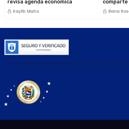
revisa agenda económica
comparte 
nacional y la ejecución de fondos
beneficiar
Kaylib Maita
Iliana Ros
de emergencia post-sismos
los Abuelo
Caracas