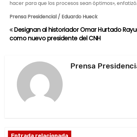
hacer para que los procesos sean óptimos», enfatizó
Prensa Presidencial / Eduardo Hueck
Designan al historiador Omar Hurtado Ray
N
como nuevo presidente del CNH
a
v
Prensa Presidenci
e
g
a
c
i
ó
Entrada relacionada