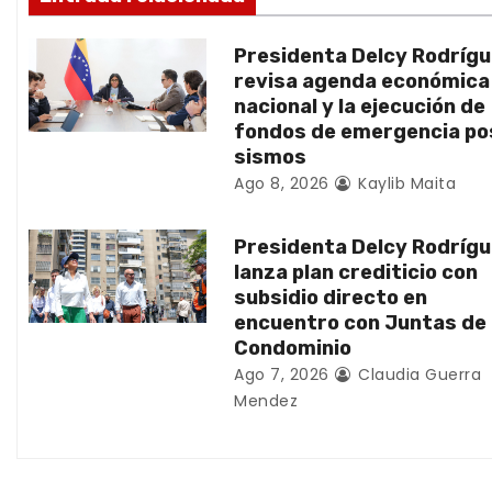
n
Presidenta Delcy Rodríg
d
revisa agenda económica
nacional y la ejecución de
e
fondos de emergencia po
sismos
e
Ago 8, 2026
Kaylib Maita
n
Presidenta Delcy Rodríg
t
lanza plan crediticio con
subsidio directo en
r
encuentro con Juntas de
Condominio
a
Ago 7, 2026
Claudia Guerra
d
Mendez
a