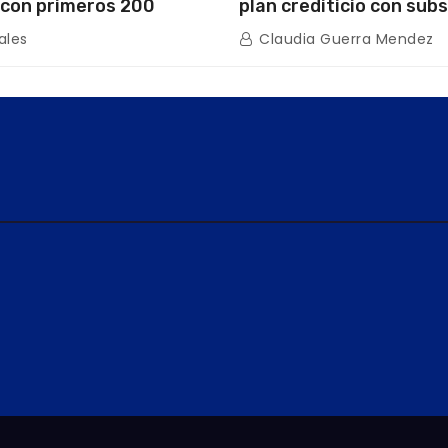
con primeros 200
plan crediticio con subs
ios de la nueva Casa de
directo en encuentro c
ales
Claudia Guerra Mendez
s “La Primavera” en
de Condominio