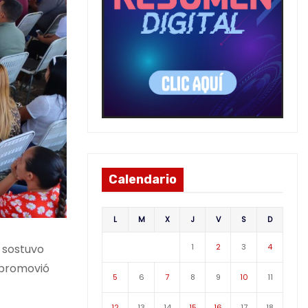
Calendario
L
M
X
J
V
S
D
1
2
3
4
, sostuvo
y promovió
5
6
7
8
9
10
11
12
13
14
15
16
17
18