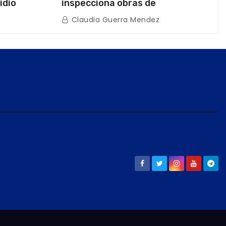
idio
inspecciona obras de
on Juntas
restauración en Escuela Naval
Claudia Guerra Mendez
tras afectaciones sísmicas en La
Guaira