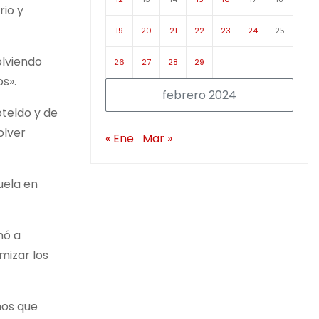
rio y
19
20
21
22
23
24
25
olviendo
26
27
28
29
s».
febrero 2024
oteldo y de
olver
« Ene
Mar »
uela en
mó a
mizar los
mos que