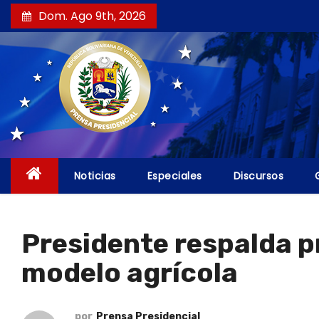
S
Dom. Ago 9th, 2026
a
l
t
a
r
a
l
c
Noticias
Especiales
Discursos
o
n
t
Presidente respalda p
e
modelo agrícola
n
i
d
por
Prensa Presidencial