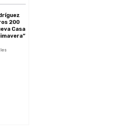
dríguez
ros 200
nueva Casa
rimavera”
les