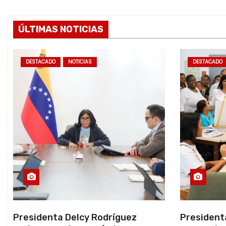
s
ÚLTIMAS NOTICIAS
DESTACADO
NOTICIAS
DESTACADO
Presidenta Delcy Rodríguez
President