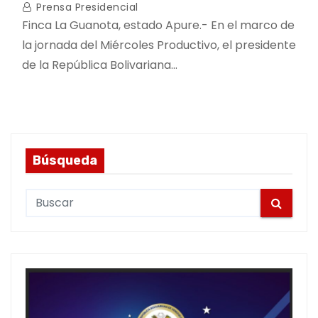
Prensa Presidencial
Finca La Guanota, estado Apure.- En el marco de
la jornada del Miércoles Productivo, el presidente
de la República Bolivariana…
Búsqueda
S
e
a
r
c
h