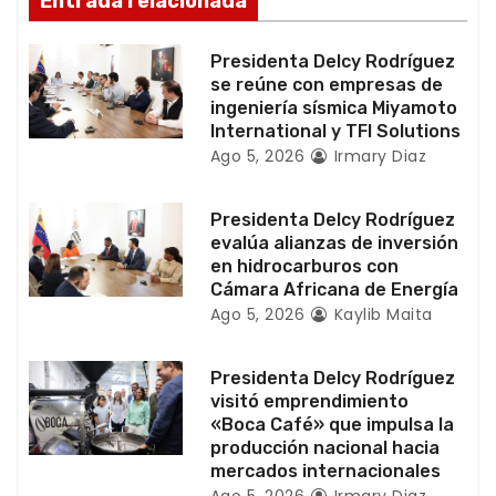
Entrada relacionada
e
Presidenta Delcy Rodríguez
e
se reúne con empresas de
ingeniería sísmica Miyamoto
n
International y TFI Solutions
Ago 5, 2026
Irmary Diaz
t
r
Presidenta Delcy Rodríguez
evalúa alianzas de inversión
a
en hidrocarburos con
Cámara Africana de Energía
d
Ago 5, 2026
Kaylib Maita
a
Presidenta Delcy Rodríguez
visitó emprendimiento
s
«Boca Café» que impulsa la
producción nacional hacia
mercados internacionales
Ago 5, 2026
Irmary Diaz