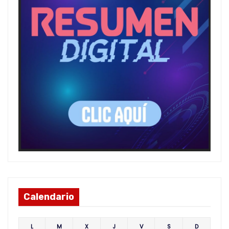
Calendario
L
M
X
J
V
S
D