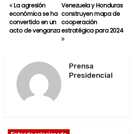
La agresión
Venezuela y Honduras
N
económica se ha
construyen mapa de
a
convertido en un
cooperación
acto de venganza
estratégica para 2024
v
e
g
Prensa
a
Presidencial
c
i
ó
n
d