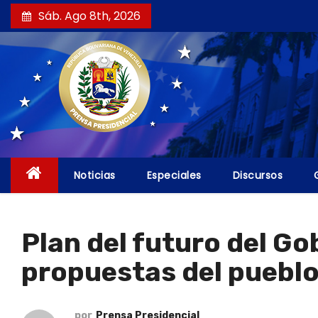
S
Sáb. Ago 8th, 2026
a
l
t
a
r
a
l
c
Noticias
Especiales
Discursos
o
n
t
Plan del futuro del G
e
propuestas del puebl
n
i
d
por
Prensa Presidencial