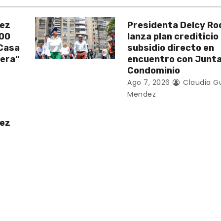
uez
Presidenta Delcy Ro
200
lanza plan crediticio
 Casa
subsidio directo en
vera”
encuentro con Junt
Condominio
Ago 7, 2026
Claudia G
Mendez
uez