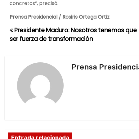
concretos”, precisó.
Prensa Presidencial / Rosiris Ortega Ortiz
Presidente Maduro: Nosotros tenemos que
N
ser fuerza de transformación
a
v
Prensa Presidenci
e
g
a
c
i
ó
Entrada relacionada