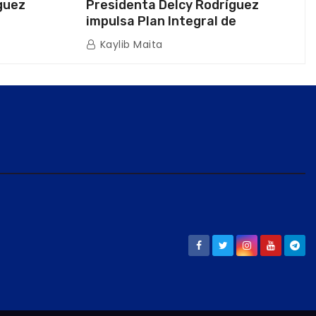
guez
Presidenta Delcy Rodríguez
impulsa Plan Integral de
a Naval
Reactivación Económica en La
Kaylib Maita
icas en La
Guaira