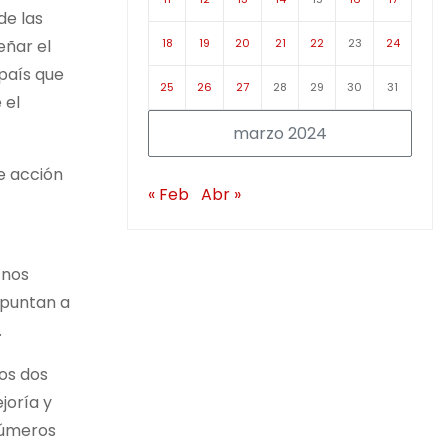
de las
18
19
20
21
22
23
24
eñar el
 país que
25
26
27
28
29
30
31
 el
marzo 2024
e acción
« Feb
Abr »
 nos
apuntan a
.
os dos
joría y
 números