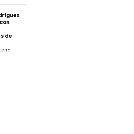
dríguez
 con
as de
uerra