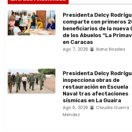
n
Presidenta Delcy Rodríg
d
comparte con primeros 
beneficiarios de la nueva
e
de los Abuelos “La Prima
en Caracas
e
Ago 7, 2026
Iliana Rosales
n
t
Presidenta Delcy Rodríg
inspecciona obras de
r
restauración en Escuela
Naval tras afectaciones
a
sísmicas en La Guaira
d
Ago 6, 2026
Claudia Guerra
Mendez
a