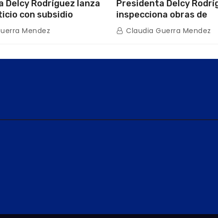
a Delcy Rodríguez lanza
Presidenta Delcy Rodrí
ticio con subsidio
inspecciona obras de
n encuentro con Juntas
restauración en Escuel
Guerra Mendez
Claudia Guerra Mendez
inio
tras afectaciones sísm
Guaira