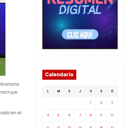
Calendario
livariana
L
M
X
J
V
S
D
onstruye
1
2
3
zada en el
4
5
6
7
8
9
10
11
12
13
14
15
16
17