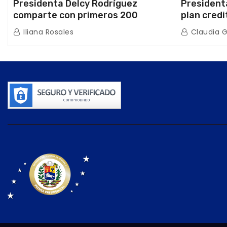
Presidenta Delcy Rodríguez
President
comparte con primeros 200
plan credi
beneficiarios de la nueva Casa de
directo e
Iliana Rosales
Claudia 
los Abuelos “La Primavera” en
de Condom
Caracas