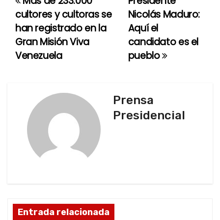
Más de 233.000
Presidente
N
cultores y cultoras se
Nicolás Maduro:
a
han registrado en la
Aquí el
Gran Misión Viva
candidato es el
v
Venezuela
pueblo
e
g
Prensa
a
Presidencial
c
i
ó
n
d
Entrada relacionada