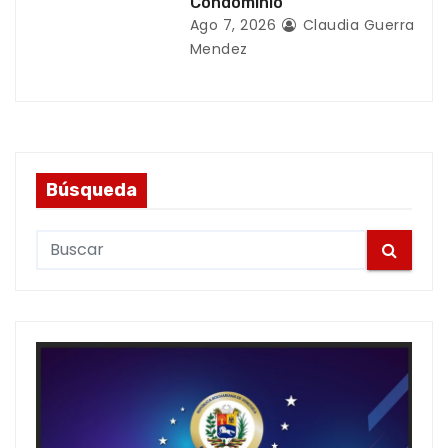
Condominio
Ago 7, 2026
Claudia Guerra
Mendez
Búsqueda
S
e
a
r
c
h