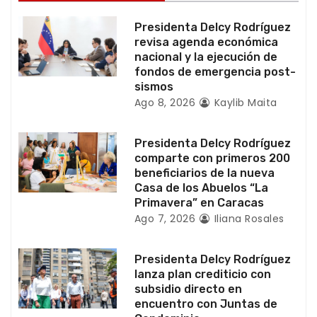
e
Presidenta Delcy Rodríguez
e
revisa agenda económica
nacional y la ejecución de
n
fondos de emergencia post-
sismos
t
Ago 8, 2026
Kaylib Maita
r
Presidenta Delcy Rodríguez
a
comparte con primeros 200
beneficiarios de la nueva
d
Casa de los Abuelos “La
Primavera” en Caracas
a
Ago 7, 2026
Iliana Rosales
s
Presidenta Delcy Rodríguez
lanza plan crediticio con
subsidio directo en
encuentro con Juntas de