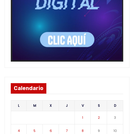
Calendario
L
M
X
J
V
S
D
1
2
3
4
5
6
7
8
9
10