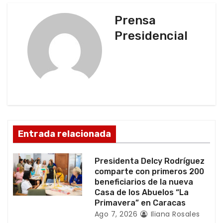
g
Prensa
a
Presidencial
c
i
ó
n
d
Entrada relacionada
e
Presidenta Delcy Rodríguez
e
comparte con primeros 200
beneficiarios de la nueva
n
Casa de los Abuelos “La
Primavera” en Caracas
t
Ago 7, 2026
Iliana Rosales