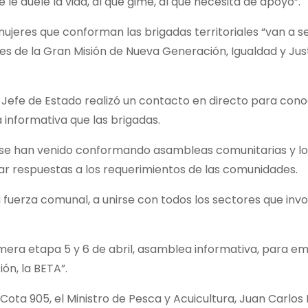
 le duele la vida, al que gime, al que necesita de apoyo”.
jeres que conforman las brigadas territoriales “van a se
s de la Gran Misión de Nueva Generación, Igualdad y Just
l Jefe de Estado realizó un contacto en directo para con
informativa que las brigadas.
a se han venido conformando asambleas comunitarias y lo
ar respuestas a los requerimientos de las comunidades.
a fuerza comunal, a unirse con todos los sectores que inv
mera etapa 5 y 6 de abril, asamblea informativa, para 
ón, la BETA”.
ota 905, el Ministro de Pesca y Acuicultura, Juan Carlos 