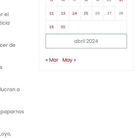
22
23
24
25
26
27
28
r el
icia
29
30
abril 2024
ocer de
« Mar
May »
s
olucran a
empaparnos
Loyo,