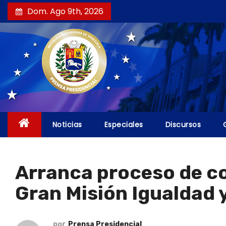
S
Dom. Ago 9th, 2026
a
l
t
a
r
a
l
c
Noticias
Especiales
Discursos
o
n
t
Arranca proceso de co
e
Gran Misión Igualdad y
n
i
d
por
Prensa Presidencial