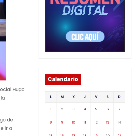
Calendario
Social Hugo
L
M
X
J
V
S
D
 la
1
2
3
4
5
6
7
rgo de
8
9
10
11
12
13
14
e ir a
15
16
17
18
19
20
21