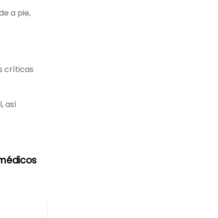
e a pie,
 críticas
, así
 médicos