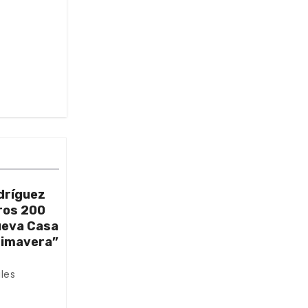
dríguez
ros 200
nueva Casa
rimavera”
les