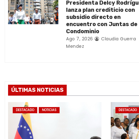
Presidenta Delcy Rodríg
t
lanza plan crediticio con
subsidio directo en
r
encuentro con Juntas de
Condominio
a
Ago 7, 2026
Claudia Guerra
d
Mendez
a
s
ÚLTIMAS NOTICIAS
DESTACADO
NOTICIAS
DESTACADO