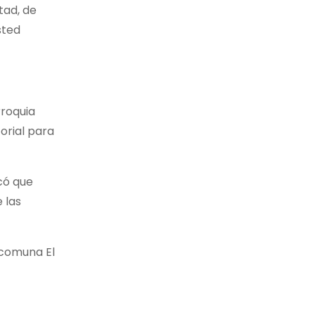
tad, de
sted
rroquia
orial para
có que
 las
 comuna El