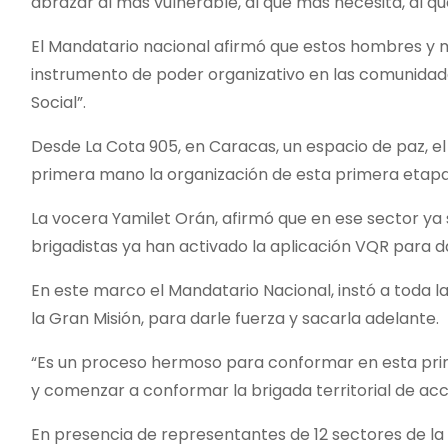
abrazar al más vulnerable, al que más necesita, al que
El Mandatario nacional afirmó que estos hombres y mu
instrumento de poder organizativo en las comunidade
Social”.
Desde La Cota 905, en Caracas, un espacio de paz, e
primera mano la organización de esta primera etapa 
La vocera Yamilet Orán, afirmó que en ese sector y
brigadistas ya han activado la aplicación VQR para d
En este marco el Mandatario Nacional, instó a toda l
la Gran Misión, para darle fuerza y sacarla adelante.
“Es un proceso hermoso para conformar en esta pri
y comenzar a conformar la brigada territorial de acci
En presencia de representantes de 12 sectores de la C