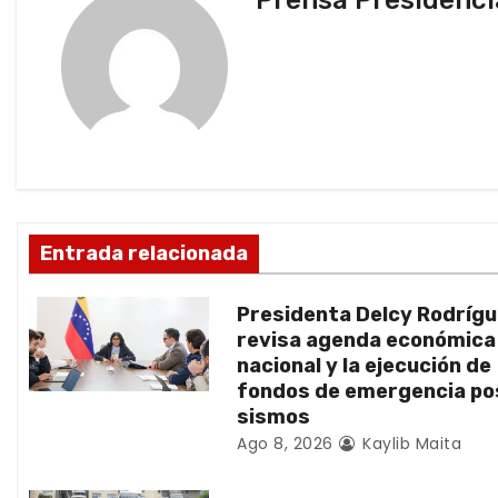
Prensa Presidenci
e
g
a
c
i
ó
Entrada relacionada
n
Presidenta Delcy Rodríg
d
revisa agenda económica
nacional y la ejecución de
e
fondos de emergencia po
sismos
e
Ago 8, 2026
Kaylib Maita
n