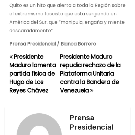
Quito es un hito que alerta a toda la Región sobre
el extremismo fascista que está surgiendo en
América del Sur, que “manipula, engaña y miente
descaradamente”.
Prensa Presidencial / Bianca Borrero
Presidente
Presidente Maduro
N
Maduro lamenta
repudia rechazo de la
a
partida física de
Plataforma Unitaria
Hugo de Los
contra la Bandera de
v
Reyes Chávez
Venezuela
e
g
Prensa
a
Presidencial
c