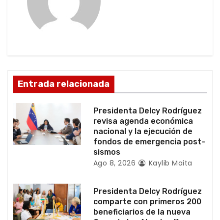
i
ó
n
d
Entrada relacionada
e
Presidenta Delcy Rodríguez
e
revisa agenda económica
nacional y la ejecución de
n
fondos de emergencia post-
sismos
t
Ago 8, 2026
Kaylib Maita
r
Presidenta Delcy Rodríguez
a
comparte con primeros 200
beneficiarios de la nueva