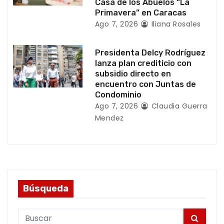
d
Casa de los Abuelos “La
Primavera” en Caracas
a
Ago 7, 2026
Iliana Rosales
s
Presidenta Delcy Rodríguez
lanza plan crediticio con
subsidio directo en
encuentro con Juntas de
Condominio
Ago 7, 2026
Claudia Guerra
Mendez
Búsqueda
S