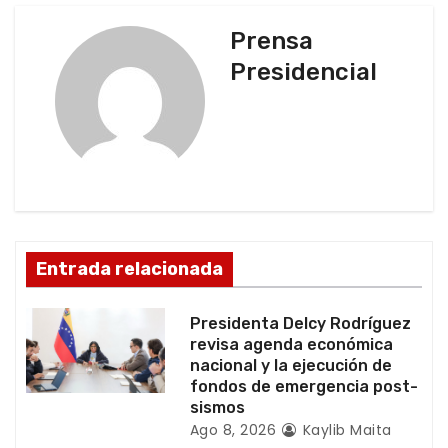
a
Prensa
c
Presidencial
i
ó
n
d
Entrada relacionada
e
e
Presidenta Delcy Rodríguez
revisa agenda económica
n
nacional y la ejecución de
fondos de emergencia post-
t
sismos
Ago 8, 2026
Kaylib Maita
r