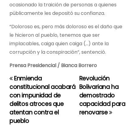
ocasionado la traición de personas a quienes
públicamente les depositó su confianza.
“Doloroso es, pero más doloroso es el daño que
le hicieron al pueblo, tenemos que ser
implacables, caiga quien caiga (…) ante la
corrupción y la conspiración”, sentenció.
Prensa Presidencial / Bianca Borrero
Enmienda
Revolución
N
constitucional acabará
Bolivariana ha
a
con impunidad de
demostrado
delitos atroces que
capacidad para
v
atentan contra el
renovarse
e
pueblo
g