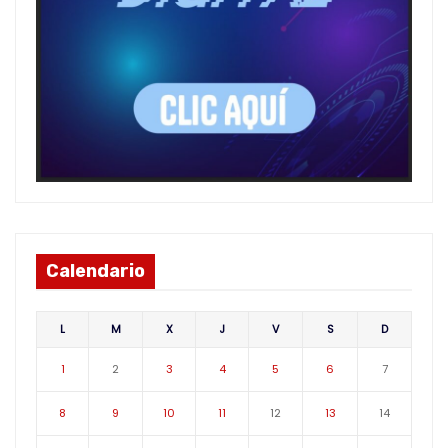
Calendario
L
M
X
J
V
S
D
1
2
3
4
5
6
7
8
9
10
11
12
13
14