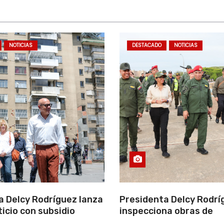
NOTICIAS
DESTACADO
NOTICIAS
a Delcy Rodríguez lanza
Presidenta Delcy Rodrí
ticio con subsidio
inspecciona obras de
n encuentro con Juntas
restauración en Escuel