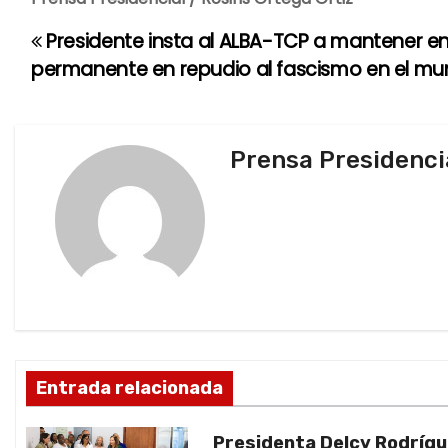
Presidente insta al ALBA-TCP a mantener en
N
permanente en repudio al fascismo en el m
a
v
Prensa Presidenci
e
g
a
c
i
ó
Entrada relacionada
n
Presidenta Delcy Rodríg