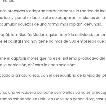
l mundo.
 más ofensivos y adoptan históricamente la táctica de inc
ica, y, por otro lado, trata de acaparar los bienes de la
acumular riquezas de una forma más rápida”, denunció.
epública, Nicolás Maduro, quien lideró la actividad, son 
ue el capitalismo hoy tiene no más de 500 empresas que
ene el capitalismo“es que no es el sistema productivo de
la población, ahí está la contradicción”.
ado a la naturaleza, con el desequilibrio de la vida del p
curso una verdadera barbarie como ellos ya no se preocu
stamos asistiendo en Haití, en Gaza, son genocidios”, sostu