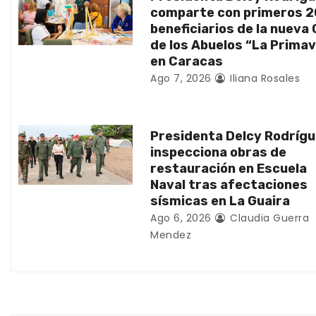
d
comparte con primeros 
beneficiarios de la nueva
e
de los Abuelos “La Prima
en Caracas
e
Ago 7, 2026
Iliana Rosales
n
t
Presidenta Delcy Rodríg
inspecciona obras de
r
restauración en Escuela
Naval tras afectaciones
a
sísmicas en La Guaira
d
Ago 6, 2026
Claudia Guerra
Mendez
a
s