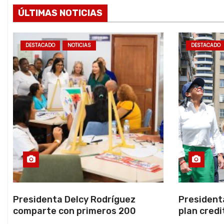
ÚLTIMAS NOTICIAS
DESTACADO
NOTICIAS
DESTACADO
Presidenta Delcy Rodríguez
President
comparte con primeros 200
plan credi
beneficiarios de la nueva Casa de
directo e