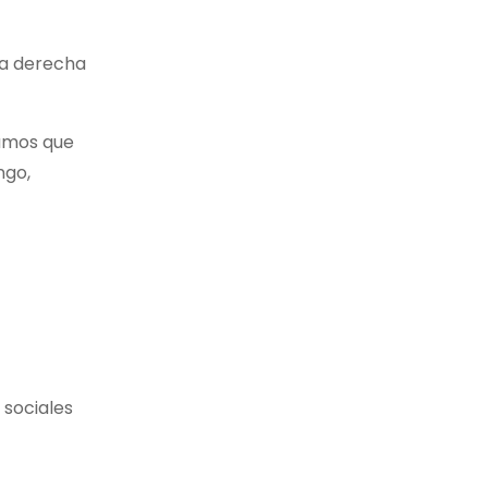
ema derecha
uamos que
ngo,
 sociales