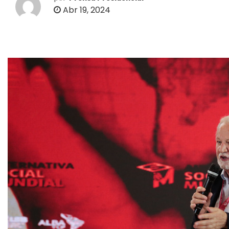
o
Abr 19, 2024