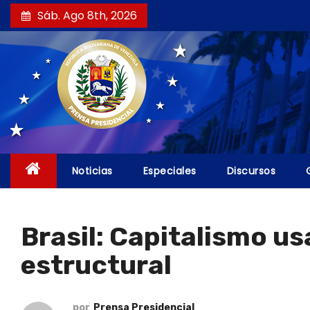
S
Sáb. Ago 8th, 2026
a
l
t
a
r
a
l
c
Noticias
Especiales
Discursos
o
n
t
Brasil: Capitalismo us
e
estructural
n
i
d
por
Prensa Presidencial