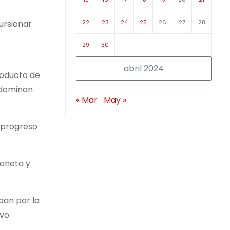
22
23
24
25
26
27
28
ursionar
29
30
abril 2024
producto de
 dominan
« Mar
May »
l progreso
laneta y
pan por la
vo.