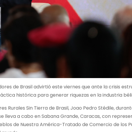
res de Brasil advirtió este viernes que ante la crisis estr
ctica histórica para generar riquezas en la industria béli
es Rurales Sin Tierra de Brasil, Joao Pedro Stédile, durant
se lleva a cabo en Sabana Grande, Caracas, con represe
 Pueblos de Nuestra América-Tratado de Comercio de los 