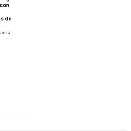
 con
as de
uerra