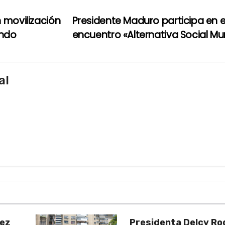
 movilización
Presidente Maduro participa en e
undo
encuentro «Alternativa Social Mu
al
uez
Presidenta Delcy Ro