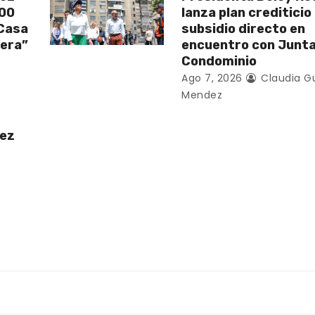
200
lanza plan crediticio
 Casa
subsidio directo en
vera”
encuentro con Junt
Condominio
Ago 7, 2026
Claudia G
Mendez
uez