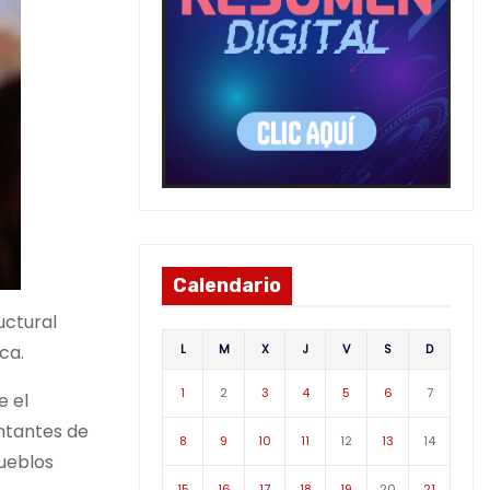
Calendario
uctural
L
M
X
J
V
S
D
ca.
1
2
3
4
5
6
7
e el
ntantes de
8
9
10
11
12
13
14
Pueblos
15
16
17
18
19
20
21