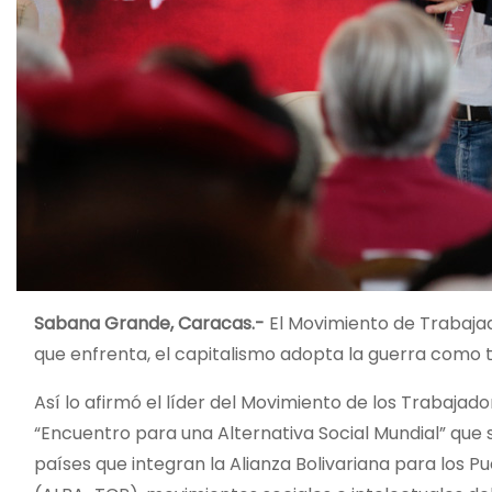
Sabana Grande, Caracas.-
El Movimiento de Trabajado
que enfrenta, el capitalismo adopta la guerra como tá
Así lo afirmó el líder del Movimiento de los Trabajador
“Encuentro para una Alternativa Social Mundial”
que 
países que integran la Alianza Bolivariana para los