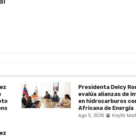
al
uez
Presidenta Delcy Ro
e
evalúa alianzas de i
oto
en hidrocarburos c
ons
Africana de Energía
Ago 5, 2026
Kaylib Mai
uez