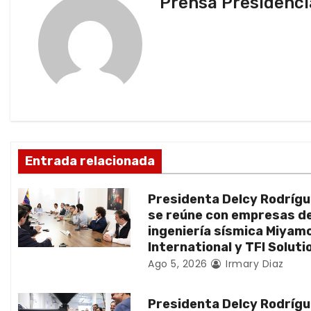
Prensa Presidenci
e
g
a
c
i
ó
Entrada relacionada
n
Presidenta Delcy Rodríg
d
se reúne con empresas d
ingeniería sísmica Miyam
e
International y TFI Soluti
Ago 5, 2026
Irmary Diaz
e
n
Presidenta Delcy Rodríg