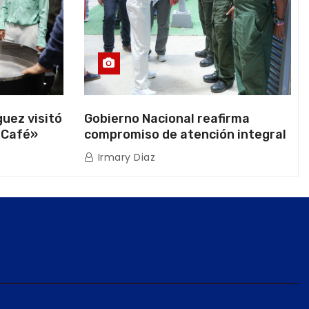
uez visitó
Gobierno Nacional reafirma
 Café»
compromiso de atención integral
ión
a la población venezolana tras
Irmary Diaz
os
doblete sísmico