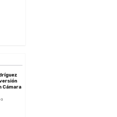
dríguez
nversión
on Cámara
ta