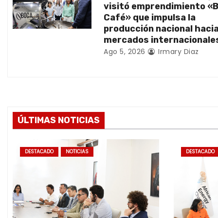
visitó emprendimiento «
t
Café» que impulsa la
producción nacional haci
r
mercados internacionale
Ago 5, 2026
Irmary Diaz
a
d
a
s
ÚLTIMAS NOTICIAS
DESTACADO
NOTICIAS
DESTACADO