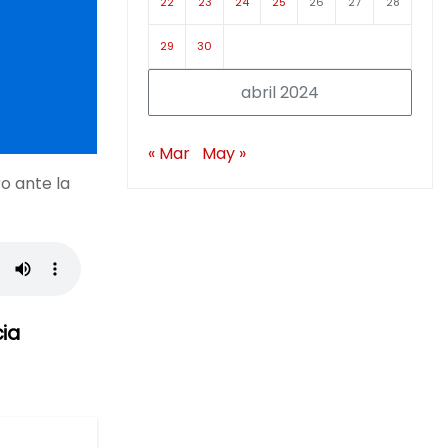
22
23
24
25
26
27
28
29
30
abril 2024
« Mar
May »
o ante la
ia