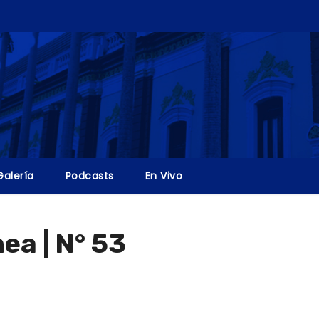
Galería
Podcasts
En Vivo
ea | N° 53