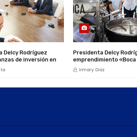
a Delcy Rodríguez
Presidenta Delcy Rodríg
anzas de inversión en
emprendimiento «Boca
uros con Cámara
que impulsa la producc
ita
Irmary Diaz
de Energía
nacional hacia mercad
internacionales