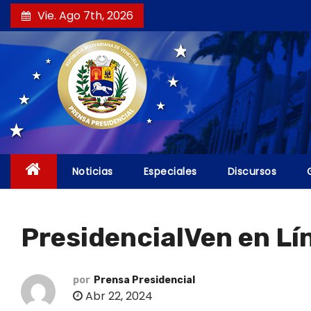
S
Vie. Ago 7th, 2026
a
l
t
a
r
a
l
c
Noticias
Especiales
Discursos
o
n
t
PresidencialVen en Lín
e
n
i
por
Prensa Presidencial
Abr 22, 2024
d