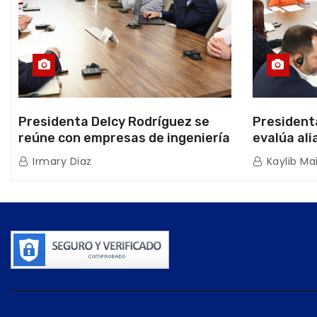
Presidenta Delcy Rodríguez se
President
reúne con empresas de ingeniería
evalúa ali
sísmica Miyamoto International y
hidrocarb
Irmary Diaz
Kaylib Ma
TFI Solutions
Africana 