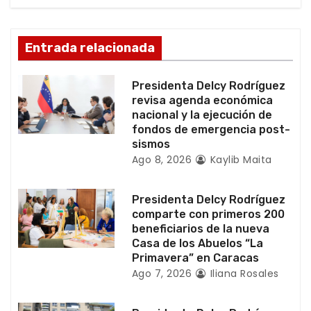
d
Entrada relacionada
e
e
Presidenta Delcy Rodríguez
revisa agenda económica
n
nacional y la ejecución de
fondos de emergencia post-
t
sismos
Ago 8, 2026
Kaylib Maita
r
a
Presidenta Delcy Rodríguez
comparte con primeros 200
d
beneficiarios de la nueva
Casa de los Abuelos “La
a
Primavera” en Caracas
Ago 7, 2026
Iliana Rosales
s