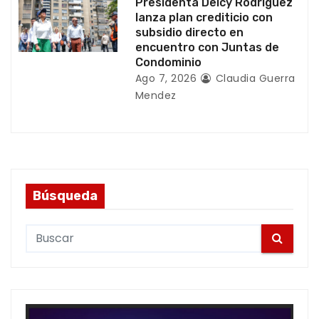
Presidenta Delcy Rodríguez
lanza plan crediticio con
subsidio directo en
encuentro con Juntas de
Condominio
Ago 7, 2026
Claudia Guerra
Mendez
Búsqueda
S
e
a
r
c