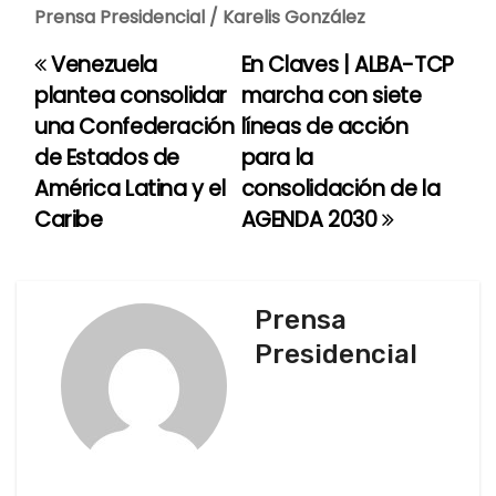
Prensa Presidencial / Karelis González
Venezuela
En Claves | ALBA-TCP
N
plantea consolidar
marcha con siete
a
una Confederación
líneas de acción
de Estados de
para la
v
América Latina y el
consolidación de la
e
Caribe
AGENDA 2030
g
a
Prensa
c
Presidencial
i
ó
n