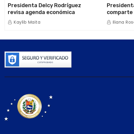
Presidenta Delcy Rodríguez
President
revisa agenda económica
comparte 
nacional y la ejecución de fondos
beneficiar
Kaylib Maita
Iliana Ros
de emergencia post-sismos
los Abuelo
Caracas