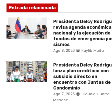
ó
Entrada relacionada
n
Presidenta Delcy Rodríg
d
revisa agenda económica
nacional y la ejecución de
e
fondos de emergencia po
sismos
e
Ago 8, 2026
Kaylib Maita
n
Presidenta Delcy Rodríg
t
lanza plan crediticio con
subsidio directo en
r
encuentro con Juntas de
Condominio
a
Ago 7, 2026
Claudia Guerra
d
Mendez