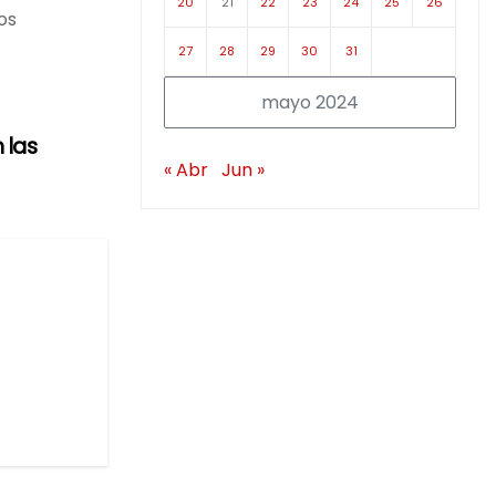
20
21
22
23
24
25
26
os
27
28
29
30
31
mayo 2024
 las
« Abr
Jun »