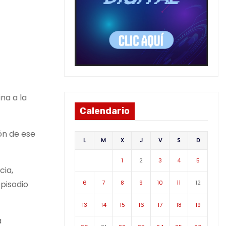
na a la
Calendario
ón de ese
L
M
X
J
V
S
D
1
2
3
4
5
cia,
6
7
8
9
10
11
12
pisodio
13
14
15
16
17
18
19
a