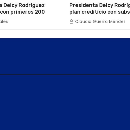
a Delcy Rodríguez
Presidenta Delcy Rodrí
con primeros 200
plan crediticio con subs
ios de la nueva Casa de
directo en encuentro c
ales
Claudia Guerra Mendez
s “La Primavera” en
de Condominio