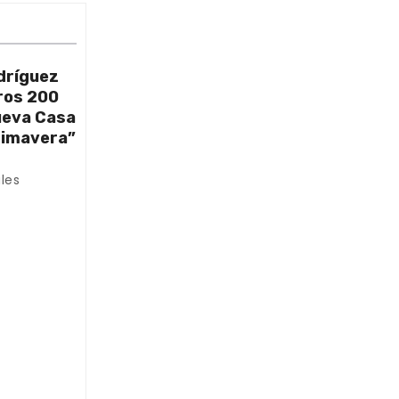
dríguez
ros 200
nueva Casa
rimavera”
les