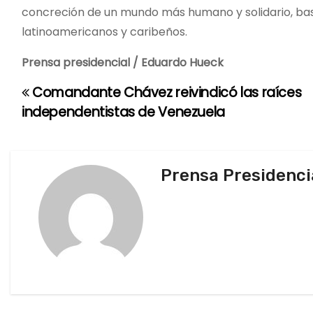
concreción de un mundo más humano y solidario, ba
latinoamericanos y caribeños.
Prensa presidencial / Eduardo Hueck
Comandante Chávez reivindicó las raíces
N
independentistas de Venezuela
a
v
Prensa Presidenci
e
g
a
c
i