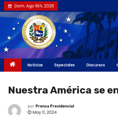
S
Dom. Ago 9th, 2026
a
l
t
a
r
a
l
c
Noticias
Especiales
Discursos
o
n
t
Nuestra América se en
e
n
i
por
Prensa Presidencial
May 11, 2024
d