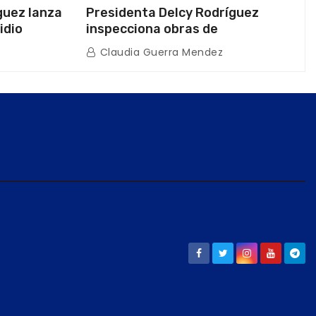
guez lanza
Presidenta Delcy Rodríguez
idio
inspecciona obras de
on Juntas
restauración en Escuela Naval
Claudia Guerra Mendez
tras afectaciones sísmicas en La
Guaira