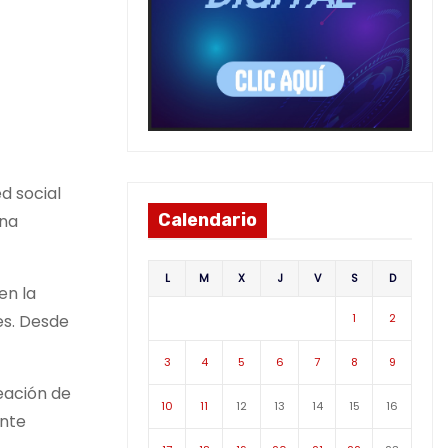
ed social
Calendario
una
L
M
X
J
V
S
D
en la
1
2
es. Desde
3
4
5
6
7
8
9
eación de
10
11
12
13
14
15
16
ante