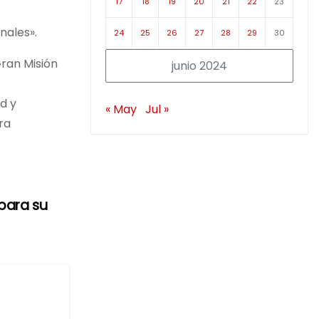
17
18
19
20
21
22
23
nales».
24
25
26
27
28
29
30
Gran Misión
junio 2024
d y
« May
Jul »
ra
para su