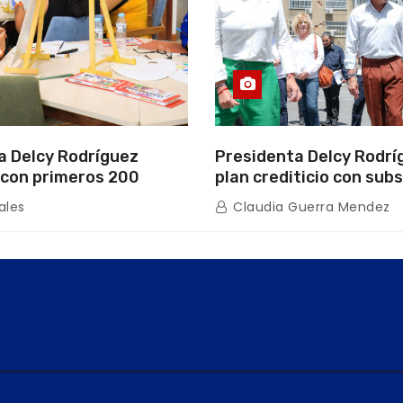
a Delcy Rodríguez
Presidenta Delcy Rodrí
con primeros 200
plan crediticio con subs
ios de la nueva Casa de
directo en encuentro c
ales
Claudia Guerra Mendez
s “La Primavera” en
de Condominio