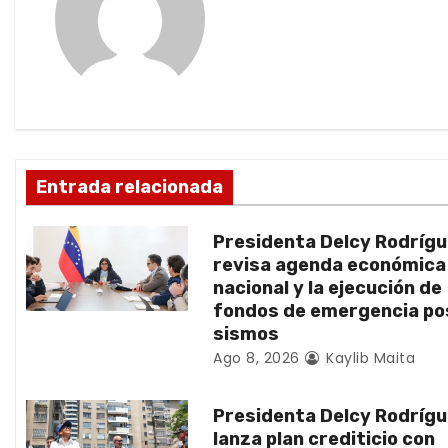
g
a
c
i
ó
Entrada relacionada
n
Presidenta Delcy Rodríg
d
revisa agenda económica
nacional y la ejecución de
e
fondos de emergencia po
sismos
e
Ago 8, 2026
Kaylib Maita
n
Presidenta Delcy Rodríg
t
lanza plan crediticio con