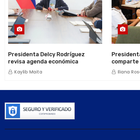
Presidenta Delcy Rodríguez
President
revisa agenda económica
comparte 
nacional y la ejecución de fondos
beneficiar
Kaylib Maita
Iliana Ros
de emergencia post-sismos
los Abuelo
Caracas