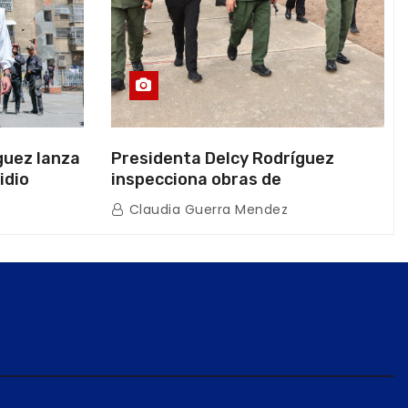
guez lanza
Presidenta Delcy Rodríguez
idio
inspecciona obras de
on Juntas
restauración en Escuela Naval
Claudia Guerra Mendez
tras afectaciones sísmicas en La
Guaira