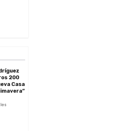
dríguez
ros 200
nueva Casa
rimavera”
les