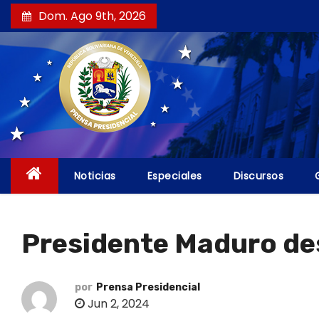
S
Dom. Ago 9th, 2026
a
l
t
a
r
a
l
c
Noticias
Especiales
Discursos
o
n
t
Presidente Maduro des
e
n
i
por
Prensa Presidencial
Jun 2, 2024
d