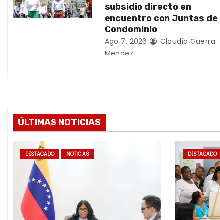
subsidio directo en
r
encuentro con Juntas de
Condominio
a
Ago 7, 2026
Claudia Guerra
d
Mendez
a
s
ÚLTIMAS NOTICIAS
DESTACADO
NOTICIAS
DESTACADO