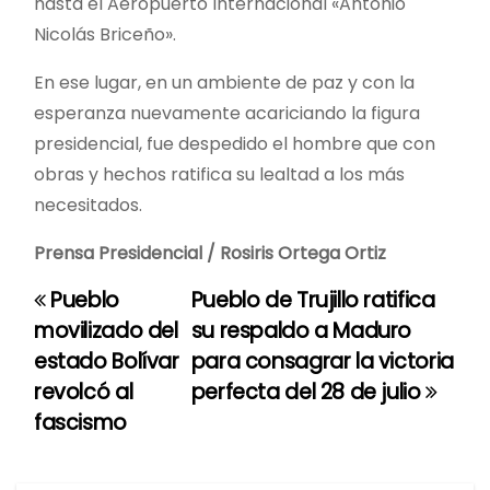
hasta el Aeropuerto Internacional «Antonio
Nicolás Briceño».
En ese lugar, en un ambiente de paz y con la
esperanza nuevamente acariciando la figura
presidencial, fue despedido el hombre que con
obras y hechos ratifica su lealtad a los más
necesitados.
Prensa Presidencial / Rosiris Ortega Ortiz
Pueblo
Pueblo de Trujillo ratifica
N
movilizado del
su respaldo a Maduro
a
estado Bolívar
para consagrar la victoria
revolcó al
perfecta del 28 de julio
v
fascismo
e