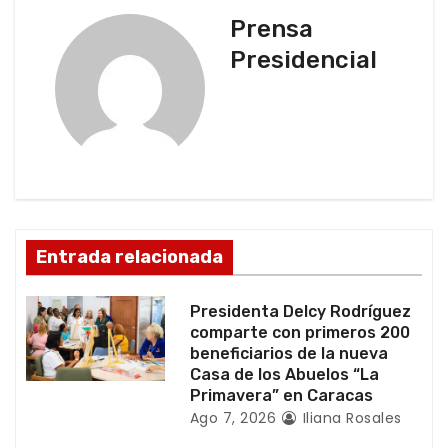
g
Prensa
a
Presidencial
c
i
ó
n
d
Entrada relacionada
e
Presidenta Delcy Rodríguez
e
comparte con primeros 200
beneficiarios de la nueva
n
Casa de los Abuelos “La
Primavera” en Caracas
t
Ago 7, 2026
Iliana Rosales