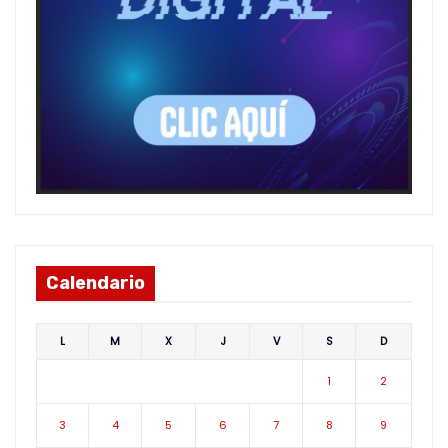
Calendario
L
M
X
J
V
S
D
1
2
3
4
5
6
7
8
9