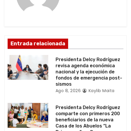
ó
n
d
e
Entrada relacionada
e
Presidenta Delcy Rodríguez
n
revisa agenda económica
nacional y la ejecución de
t
fondos de emergencia post-
sismos
r
Ago 8, 2026
Kaylib Maita
a
Presidenta Delcy Rodríguez
d
comparte con primeros 200
beneficiarios de la nueva
a
Casa de los Abuelos “La