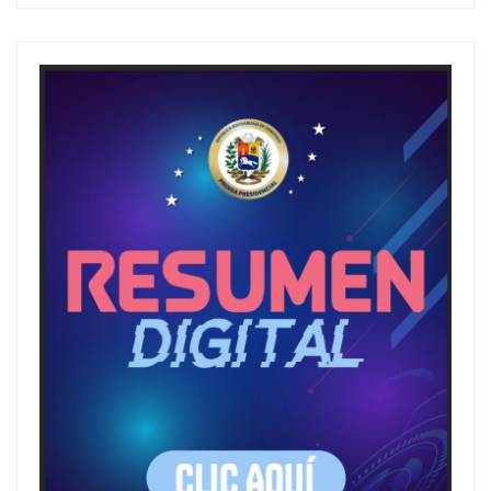
a
r
c
h